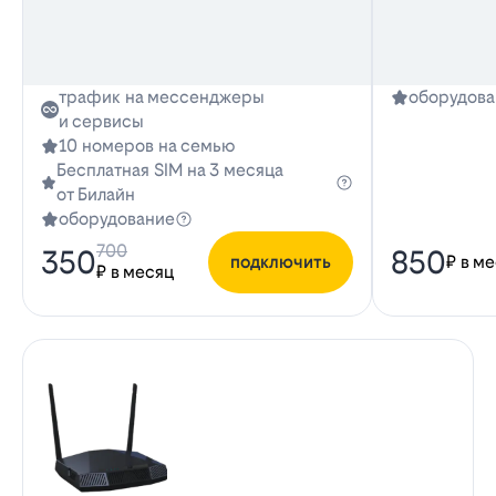
трафик на мессенджеры
оборудова
и сервисы
10 номеров на семью
Бесплатная SIM на 3 месяца
от Билайн
оборудование
700
350
850
подключить
₽ в м
₽ в месяц