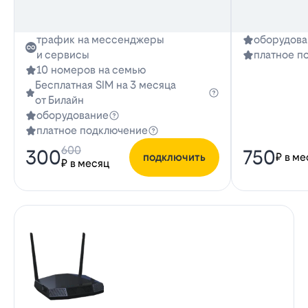
трафик на мессенджеры
оборудова
и сервисы
платное п
10 номеров на семью
Бесплатная SIM на 3 месяца
от Билайн
оборудование
платное подключение
600
300
750
подключить
₽ в ме
₽ в месяц