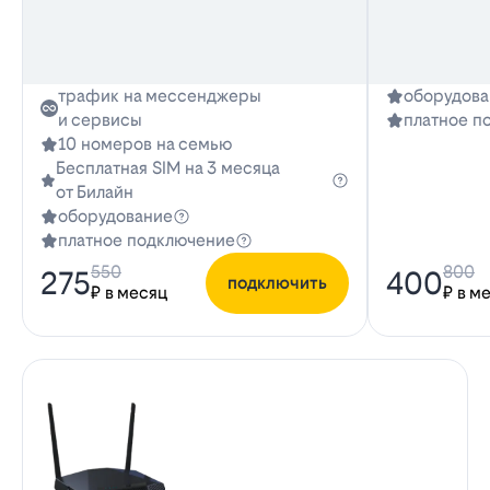
трафик на мессенджеры
оборудова
и сервисы
платное п
10 номеров на семью
Бесплатная SIM на 3 месяца
от Билайн
оборудование
платное подключение
550
800
275
400
подключить
₽ в месяц
₽ в м