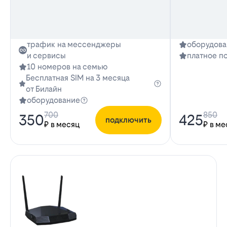
трафик на мессенджеры
оборудова
и сервисы
платное п
10 номеров на семью
Бесплатная SIM на 3 месяца
от Билайн
оборудование
700
850
350
425
подключить
₽ в месяц
₽ в ме