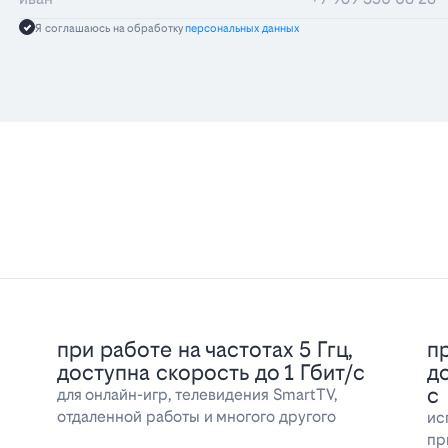
Я соглашаюсь на обработку
персональных данных
при работе на частотах 5 Ггц,
пр
доступна скорость до 1 Гбит/с
д
с
для онлайн-игр, телевидения SmartTV,
отдаленной работы и многого другого
ис
пр