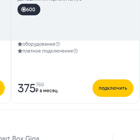
600
оборудование
платное подключение
375
750
подключить
₽ в месяц
art Box Giga