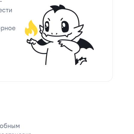
-
ести
орное
удобным