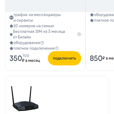
трафик на мессенджеры
оборудова
и сервисы
платное п
10 номеров на семью
Бесплатная SIM на 3 месяца
от Билайн
оборудование
платное подключение
700
350
850
подключить
₽ в м
₽ в месяц