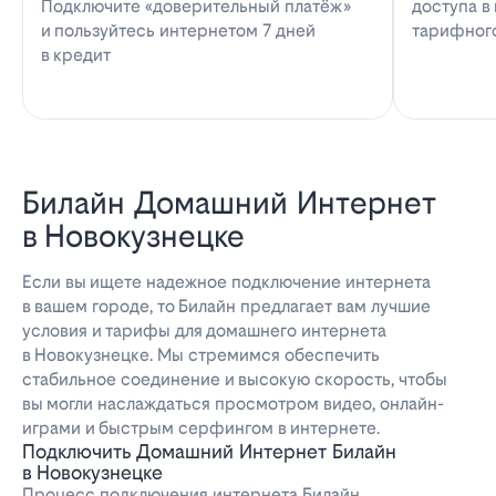
Подключите «доверительный платёж»
доступа в
и пользуйтесь интернетом 7 дней
тарифног
в кредит
Билайн Домашний Интернет
в Новокузнецке
Если вы ищете надежное подключение интернета
в вашем городе, то Билайн предлагает вам лучшие
условия и тарифы для домашнего интернета
в Новокузнецке. Мы стремимся обеспечить
стабильное соединение и высокую скорость, чтобы
вы могли наслаждаться просмотром видео, онлайн-
играми и быстрым серфингом в интернете.
Подключить Домашний Интернет Билайн
в Новокузнецке
Процесс подключения интернета Билайн