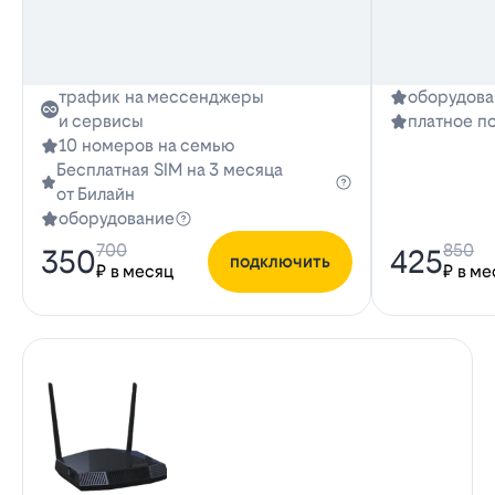
трафик на мессенджеры
оборудова
и сервисы
платное п
10 номеров на семью
Бесплатная SIM на 3 месяца
от Билайн
оборудование
700
850
350
425
подключить
₽ в месяц
₽ в ме