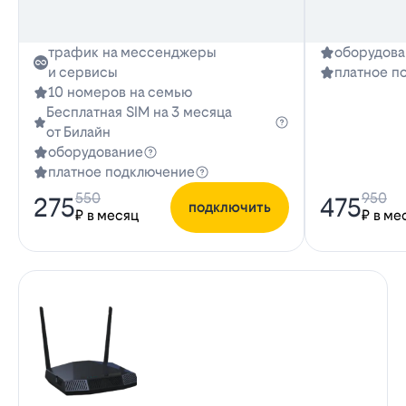
трафик на мессенджеры
оборудова
и сервисы
платное п
10 номеров на семью
Бесплатная SIM на 3 месяца
от Билайн
оборудование
платное подключение
550
950
275
475
подключить
₽ в месяц
₽ в ме