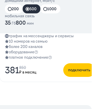
домашний интернет, мбит/с
д
200
500
1000
мобильная связь
м
35
800
5
Гб
мин
трафик на мессенджеры и сервисы
10 номеров на семью
более 200 каналов
оборудование
платное подключение
381
850
подключить
₽ в месяц