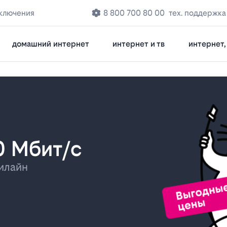
дключения
8 800 700 80 00
тех. поддержка
домашний интернет
интернет и тв
интернет, 
0 Мбит/с
илайн