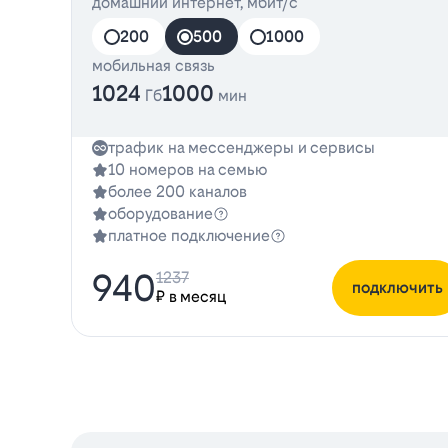
домашний интернет, мбит/с
200
500
1000
мобильная связь
1024
1000
Гб
мин
трафик на мессенджеры и сервисы
10 номеров на семью
более 200 каналов
оборудование
платное подключение
940
1237
подключить
₽ в месяц