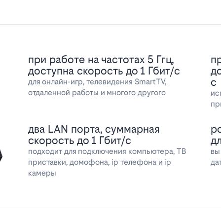
при работе на частотах 5 Ггц,
пр
доступна скорость до 1 Гбит/с
д
с
для онлайн-игр, телевидения SmartTV,
отдаленной работы и многого другого
ис
пр
два LAN порта, суммарная
р
скорость до 1 Гбит/с
д
подходит для подключения компьютера, ТВ
вы
приставки, домофона, ip телефона и ip
да
камеры