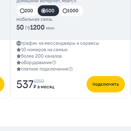
домашний интернет, мбит/с
200
500
1000
мобильная связь
50
1200
Гб
мин
трафик на мессенджеры и сервисы
10 номеров на семью
более 200 каналов
оборудование
платное подключение
537
1050
подключить
₽ в месяц