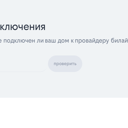
дключения
е подключен ли ваш дом к провайдеру била
проверить