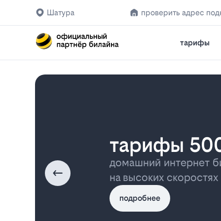
Шатура
проверить адрес по
тарифы
тарифы 50
домашний интернет б
на высоких скоростях
подробнее