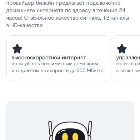
провайдер билайн предлагает подключение
домашнего интернета по адресу в течение 24
часов! Стабильное качество сигнала, ТВ каналы
в HD-качестве
высокоскоростной интернет
управле
пользуйтесь безлимитным домашним
ставьте н
интернетом на скорости до 500 Мбит/с
а также с