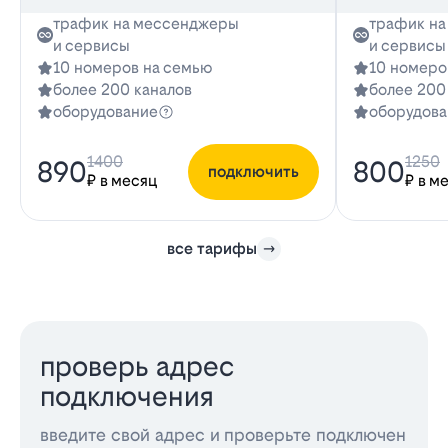
трафик на мессенджеры
трафик н
и сервисы
и сервисы
10 номеров на семью
10 номеро
более 200 каналов
более 200
оборудование
оборудова
1400
1250
890
800
подключить
₽ в месяц
₽ в м
все тарифы
проверь адрес
подключения
введите свой адрес и проверьте подключен