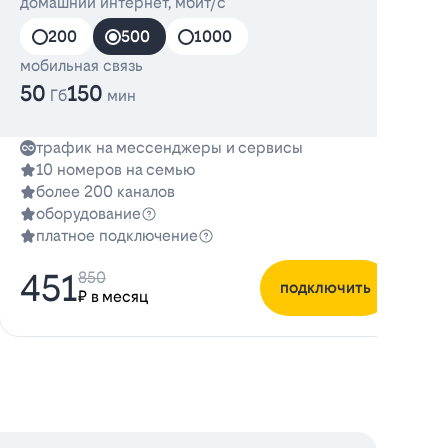
домашний интернет, мбит/с
д
200
500
1000
мобильная связь
м
50
150
3
Гб
мин
трафик на мессенджеры и сервисы
10 номеров на семью
более 200 каналов
оборудование
платное подключение
451
850
подключить
₽ в месяц