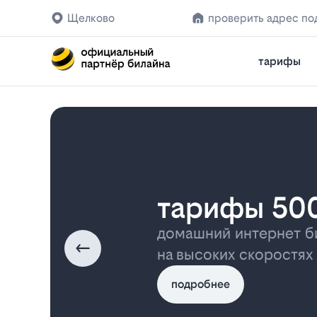
Щелково
проверить адрес по
тарифы
тарифы 50
домашний интернет б
на высоких скоростях
подробнее