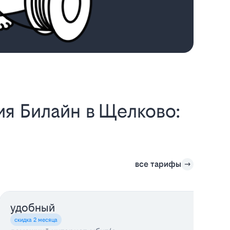
все тарифы
удобный
о
скидка 2 месяца
с