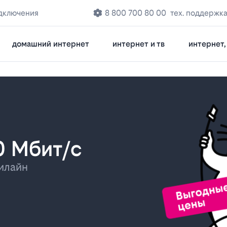
дключения
8 800 700 80 00
тех. поддержк
домашний интернет
интернет и тв
интернет, 
0 Мбит/с
илайн