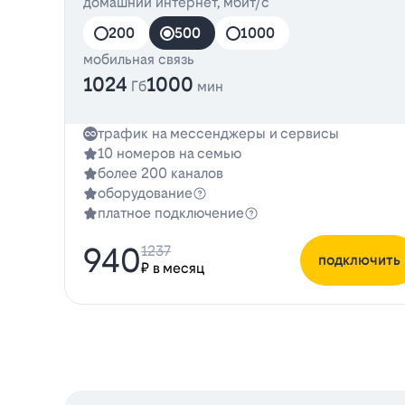
домашний интернет, мбит/с
200
500
1000
мобильная связь
1024
1000
Гб
мин
трафик на мессенджеры и сервисы
10 номеров на семью
более 200 каналов
оборудование
платное подключение
940
1237
подключить
₽ в месяц