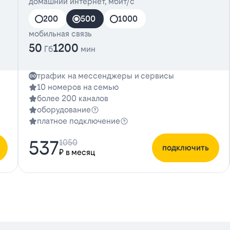
домашний интернет, мбит/с
200
500
1000
мобильная связь
50
1200
Гб
мин
трафик на мессенджеры и сервисы
10 номеров на семью
более 200 каналов
оборудование
платное подключение
537
1050
подключить
₽ в месяц