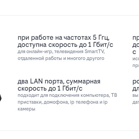
при работе на частотах 5 Ггц,
пр
доступна скорость до 1 Гбит/с
д
с
для онлайн-игр, телевидения SmartTV,
отдаленной работы и многого другого
ис
пр
два LAN порта, суммарная
р
скорость до 1 Гбит/с
д
подходит для подключения компьютера, ТВ
вы
приставки, домофона, ip телефона и ip
да
камеры