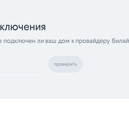
дключения
е подключен ли ваш дом к провайдеру била
проверить