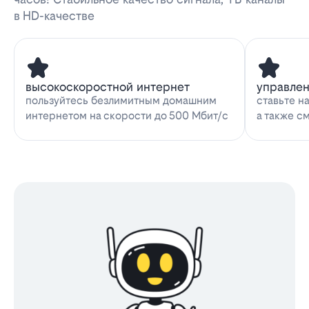
в HD-качестве
высокоскоростной интернет
управле
пользуйтесь безлимитным домашним
ставьте н
интернетом на скорости до 500 Мбит/с
а также с