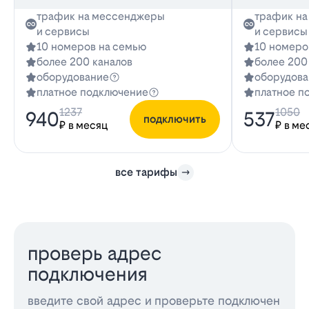
трафик на мессенджеры
трафик н
и сервисы
и сервисы
10 номеров на семью
10 номеро
более 200 каналов
более 200
оборудование
оборудова
платное подключение
платное п
1237
1050
940
537
подключить
₽ в месяц
₽ в ме
все тарифы
проверь адрес
подключения
введите свой адрес и проверьте подключен