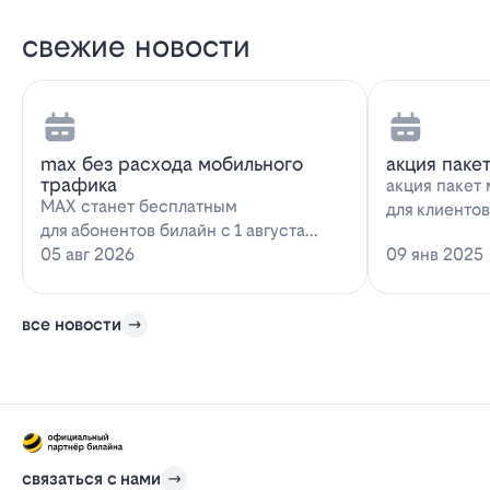
свежие новости
max без расхода мобильного
акция паке
трафика
акция пакет 
MAX станет бесплатным
для клиенто
для абонентов билайн с 1 августа
запускает н
2026 года использование
05 авг 2026
09 янв 2025
предложение
мессенджера MAX перестанет
расходова…
все новости
связаться с нами