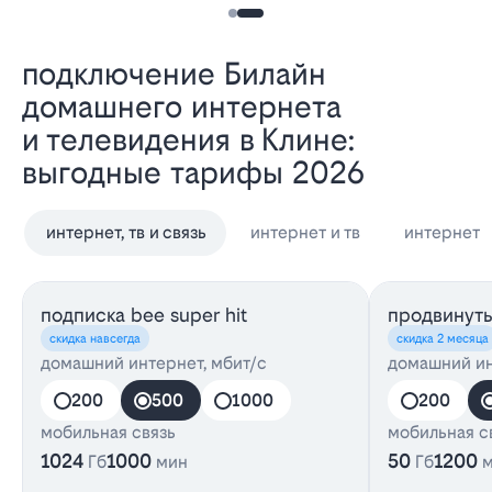
Подключение Билайн
домашнего интернета
и телевидения в Клине:
выгодные тарифы 2026
интернет, тв и связь
интернет и тв
интернет
подписка bee super hit
продвинут
скидка навсегда
скидка 2 месяца
домашний интернет, мбит/с
домашний ин
200
500
1000
200
мобильная связь
мобильная с
1024
1000
50
1200
Гб
мин
Гб