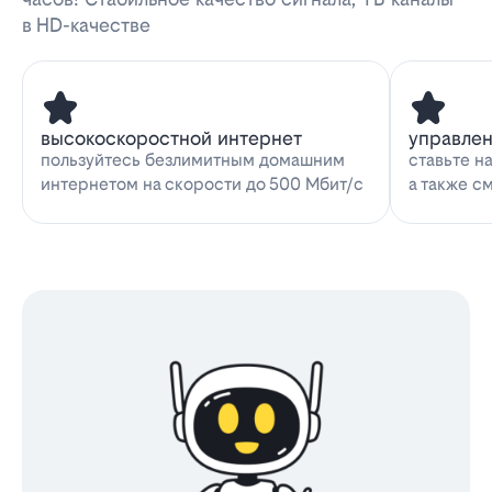
в HD-качестве
высокоскоростной интернет
управле
пользуйтесь безлимитным домашним
ставьте н
интернетом на скорости до 500 Мбит/с
а также с