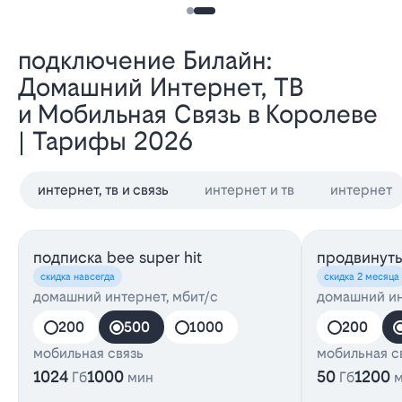
Подключение Билайн:
Домашний Интернет, ТВ
и Мобильная Связь в Королеве
| Тарифы 2026
интернет, тв и связь
интернет и тв
интернет
подписка bee super hit
продвинут
скидка навсегда
скидка 2 месяца
домашний интернет, мбит/с
домашний ин
200
500
1000
200
мобильная связь
мобильная с
1024
1000
50
1200
Гб
мин
Гб