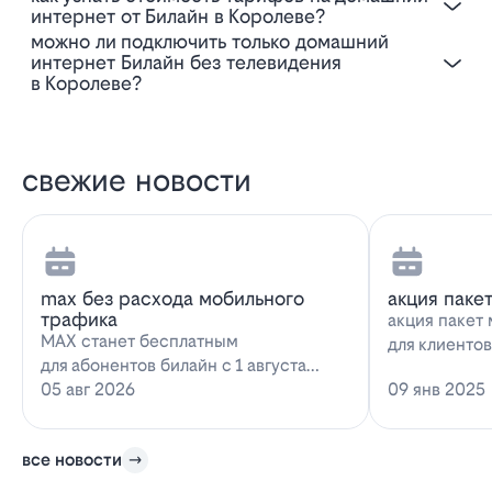
интернет от Билайн в Королеве?
Можно ли подключить только домашний
интернет Билайн без телевидения
в Королеве?
свежие новости
max без расхода мобильного
акция паке
трафика
акция пакет 
MAX станет бесплатным
для клиенто
для абонентов билайн с 1 августа
запускает н
2026 года использование
05 авг 2026
09 янв 2025
предложение
мессенджера MAX перестанет
расходова…
все новости