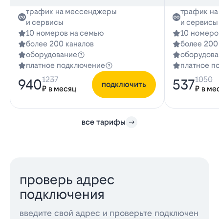
трафик на мессенджеры
трафик н
и сервисы
и сервисы
10 номеров на семью
10 номеро
более 200 каналов
более 200
оборудование
оборудова
платное подключение
платное п
1237
1050
940
537
подключить
₽ в месяц
₽ в ме
все тарифы
проверь адрес
подключения
введите свой адрес и проверьте подключен