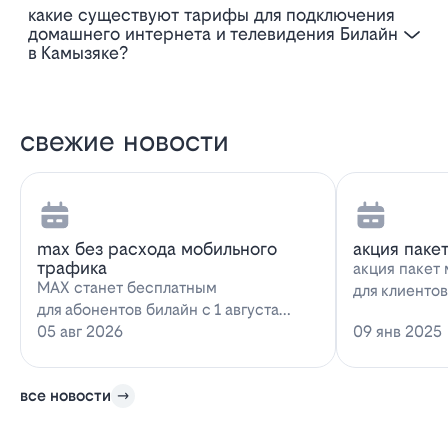
Какие существуют тарифы для подключения
домашнего интернета и телевидения Билайн
в Камызяке?
свежие новости
max без расхода мобильного
акция паке
трафика
акция пакет 
MAX станет бесплатным
для клиенто
для абонентов билайн с 1 августа
запускает н
2026 года использование
05 авг 2026
09 янв 2025
предложение
мессенджера MAX перестанет
расходова…
все новости