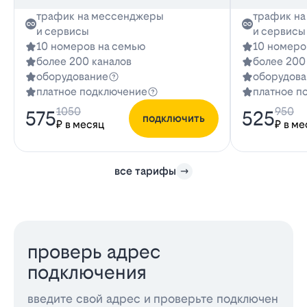
трафик на мессенджеры
трафик н
и сервисы
и сервисы
10 номеров на семью
10 номеро
более 200 каналов
более 200
оборудование
оборудова
платное подключение
платное п
1050
950
575
525
подключить
₽ в месяц
₽ в ме
все тарифы
проверь адрес
подключения
введите свой адрес и проверьте подключен