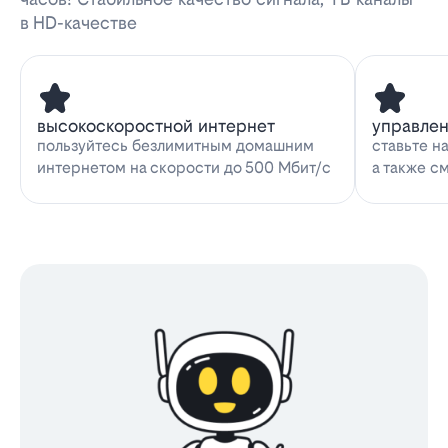
в HD-качестве
высокоскоростной интернет
управле
пользуйтесь безлимитным домашним
ставьте н
интернетом на скорости до 500 Мбит/с
а также с