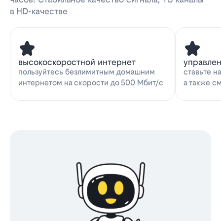
в HD-качестве
высокоскоростной интернет
управле
пользуйтесь безлимитным домашним
ставьте н
интернетом на скорости до 500 Мбит/с
а также с