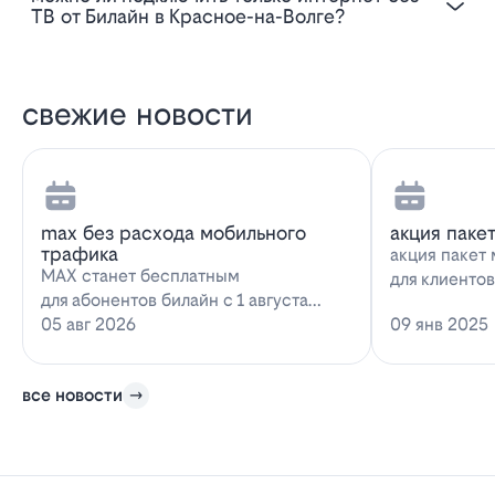
ТВ от Билайн в Красное-на-Волге?
свежие новости
max без расхода мобильного
акция паке
трафика
акция пакет 
MAX станет бесплатным
для клиенто
для абонентов билайн с 1 августа
запускает н
2026 года использование
05 авг 2026
09 янв 2025
предложение
мессенджера MAX перестанет
расходова…
все новости