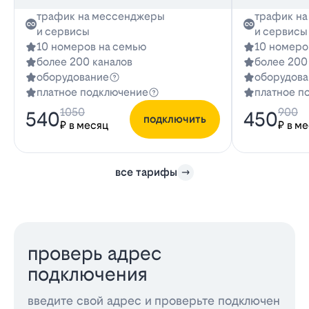
трафик на мессенджеры
трафик н
и сервисы
и сервисы
10 номеров на семью
10 номеро
более 200 каналов
более 200
оборудование
оборудова
платное подключение
платное п
1050
900
540
450
подключить
₽ в месяц
₽ в м
все тарифы
проверь адрес
подключения
введите свой адрес и проверьте подключен