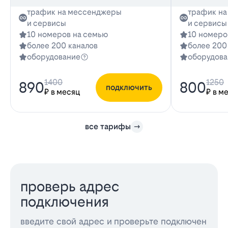
трафик на мессенджеры
трафик н
и сервисы
и сервисы
10 номеров на семью
10 номеро
более 200 каналов
более 200
оборудование
оборудова
1400
1250
890
800
подключить
₽ в месяц
₽ в м
все тарифы
проверь адрес
подключения
введите свой адрес и проверьте подключен