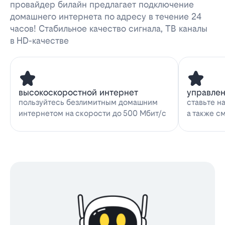
провайдер билайн предлагает подключение
домашнего интернета по адресу в течение 24
часов! Стабильное качество сигнала, ТВ каналы
в HD-качестве
высокоскоростной интернет
управле
пользуйтесь безлимитным домашним
ставьте н
интернетом на скорости до 500 Мбит/с
а также с