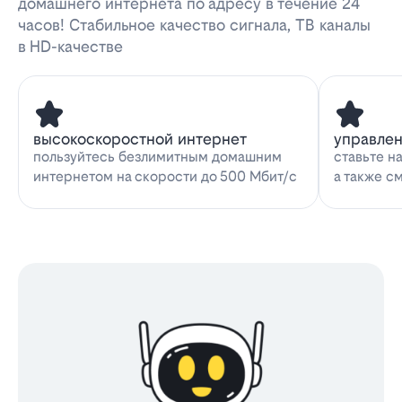
домашнего интернета по адресу в течение 24
часов! Стабильное качество сигнала, ТВ каналы
в HD-качестве
высокоскоростной интернет
управле
пользуйтесь безлимитным домашним
ставьте н
интернетом на скорости до 500 Мбит/с
а также с