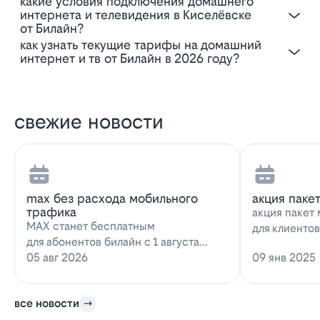
Какие условия подключения домашнего
интернета и телевидения в Киселёвске
от Билайн?
Как узнать текущие тарифы на домашний
интернет и тв от Билайн в 2026 году?
свежие новости
max без расхода мобильного
акция паке
трафика
акция пакет 
MAX станет бесплатным
для клиенто
для абонентов билайн с 1 августа
запускает н
2026 года использование
05 авг 2026
09 янв 2025
предложение
мессенджера MAX перестанет
расходова…
все новости