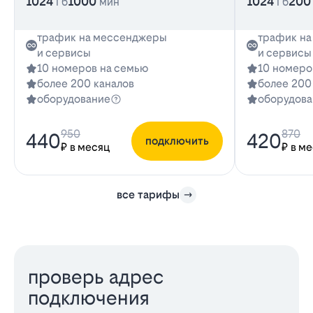
1024
1000
1024
200
Гб
мин
Гб
трафик на мессенджеры
трафик н
и сервисы
и сервисы
10 номеров на семью
10 номеро
более 200 каналов
более 200
оборудование
оборудова
950
870
440
420
подключить
₽ в месяц
₽ в м
все тарифы
проверь адрес
подключения