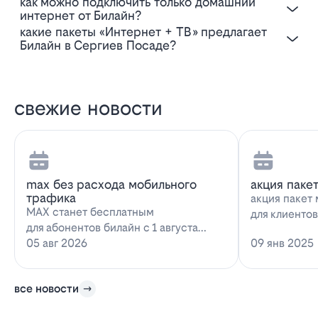
Как можно подключить только домашний
интернет от Билайн?
Какие пакеты «Интернет + ТВ» предлагает
Билайн в Сергиев Посаде?
свежие новости
max без расхода мобильного
акция паке
трафика
акция пакет 
MAX станет бесплатным
для клиенто
для абонентов билайн с 1 августа
запускает н
2026 года использование
05 авг 2026
09 янв 2025
предложение
мессенджера MAX перестанет
расходова…
все новости