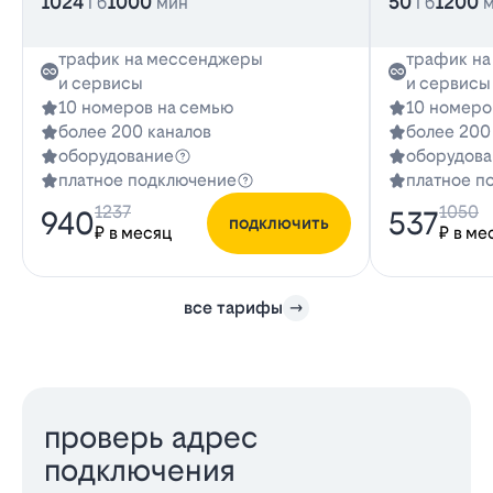
1024
1000
50
1200
Гб
мин
Гб
трафик на мессенджеры
трафик н
и сервисы
и сервисы
10 номеров на семью
10 номеро
более 200 каналов
более 200
оборудование
оборудова
платное подключение
платное п
1237
1050
940
537
подключить
₽ в месяц
₽ в ме
все тарифы
проверь адрес
подключения