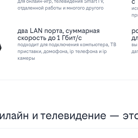
с
для онлайн-игр, телевидения SmartTV,
отдаленной работы и многого другого
ис
пр
два LAN порта, суммарная
р
скорость до 1 Гбит/с
д
подходит для подключения компьютера, ТВ
вы
приставки, домофона, ip телефона и ip
да
камеры
илайн и телевидение — эт