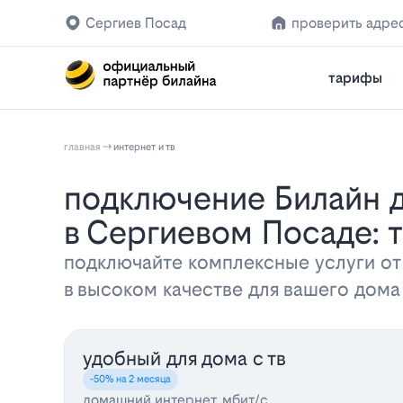
Сергиев Посад
проверить адре
тарифы
главная
интернет и тв
Подключение Билайн домашнего интернета и телевидения
в Сергиевом Посаде: 
подключайте комплексные услуги от
в высоком качестве для вашего дом
удобный для дома с тв
-50% на 2 месяца
домашний интернет, мбит/с