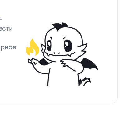
-
ести
орное