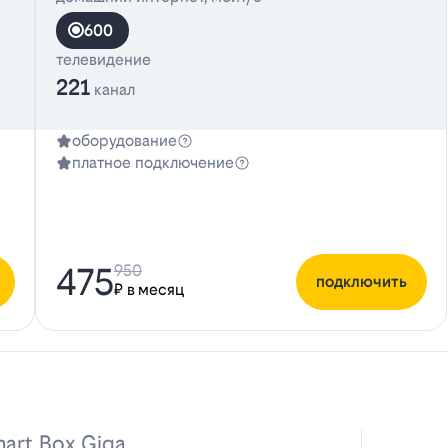
600
телевидение
221
канал
оборудование
платное подключение
475
950
подключить
₽ в месяц
art Box Giga