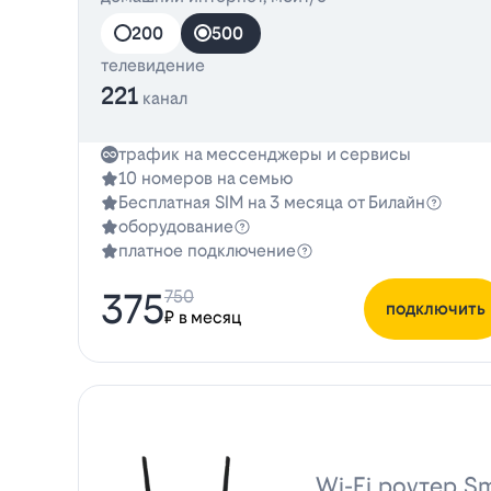
200
500
телевидение
221
канал
трафик на мессенджеры и сервисы
10 номеров на семью
Бесплатная SIM на 3 месяца от Билайн
оборудование
платное подключение
375
750
подключить
₽ в месяц
Wi-Fi роутер Sm