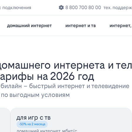
с подключения
8 800 700 80 00
тех. поддер
домашний интернет
интернет и тв
интернет, 
тарифы на 2026 год
 билайн – быстрый интернет и телевидени
а по выгодным условиям
для игр с тв
-50% на 2 месяца
домашний интернет, мбит/с