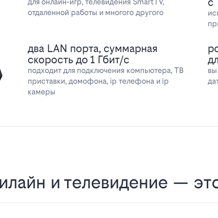
с
для онлайн-игр, телевидения SmartTV,
отдаленной работы и многого другого
ис
пр
два LAN порта, суммарная
р
скорость до 1 Гбит/с
д
подходит для подключения компьютера, ТВ
вы
приставки, домофона, ip телефона и ip
да
камеры
илайн и телевидение — эт