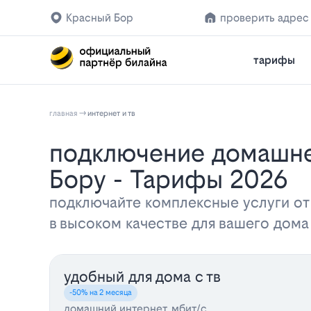
Красный Бор
проверить адрес
тарифы
главная
интернет и тв
Подключение домашнего интернета и телевидения Билайн в Красном
Бору - Тарифы 2026
подключайте комплексные услуги от
в высоком качестве для вашего дом
удобный для дома с тв
-50% на 2 месяца
домашний интернет, мбит/с