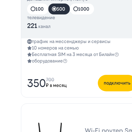
100
500
1000
телевидение
221
канал
трафик на мессенджеры и сервисы
10 номеров на семью
Бесплатная SIM на 3 месяца от Билайн
оборудование
350
700
подключить
₽ в месяц
Wi-Fi роутер Sm