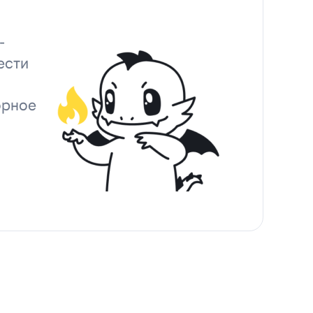
-
ести
орное