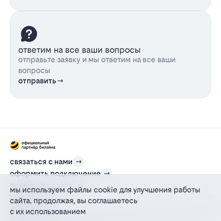
ответим на все ваши вопросы
отправьте заявку и мы ответим на все ваши
вопросы
отправить
связаться с нами
оформить подключение
проверить адрес
мы используем файлы cookie для улучшения работы
для дома
сайта. продолжая, вы соглашаетесь
информация
с их использованием
© 2012-2026 l-beeline.ru — официальный сайт партнера провайдера билайн,