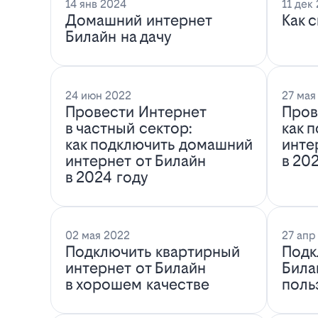
14 янв 2024
11 дек
Домашний интернет
Как 
Билайн на дачу
24 июн 2022
27 мая
Провести Интернет
Пров
в частный сектор:
как 
как подключить домашний
инте
интернет от Билайн
в 20
в 2024 году
02 мая 2022
27 апр
Подключить квартирный
Подк
интернет от Билайн
Била
в хорошем качестве
поль