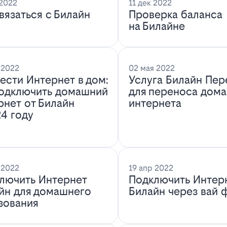
 2022
11 дек 2022
связаться с Билайн
Проверка баланса
на Билайне
 2022
02 мая 2022
ести Интернет в дом:
Услуга Билайн Пер
подключить домашний
для переноса дом
рнет от Билайн
интернета
24 году
 2022
19 апр 2022
лючить Интернет
Подключить Интер
йн для домашнего
Билайн через вай 
зования