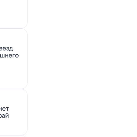
еезд
ашнего
нет
фай