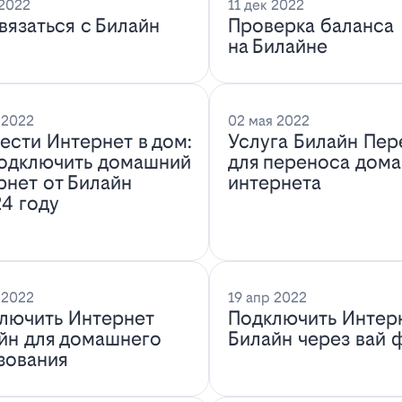
 2022
11 дек 2022
связаться с Билайн
Проверка баланса
на Билайне
 2022
02 мая 2022
ести Интернет в дом:
Услуга Билайн Пер
подключить домашний
для переноса дом
рнет от Билайн
интернета
24 году
 2022
19 апр 2022
лючить Интернет
Подключить Интер
йн для домашнего
Билайн через вай 
зования