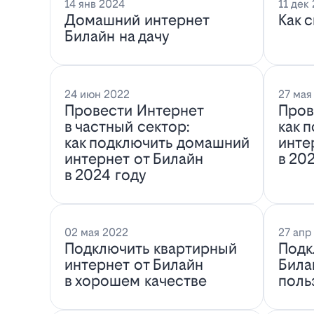
14 янв 2024
11 дек
Домашний интернет
Как 
Билайн на дачу
24 июн 2022
27 мая
Провести Интернет
Пров
в частный сектор:
как 
как подключить домашний
инте
интернет от Билайн
в 20
в 2024 году
02 мая 2022
27 апр
Подключить квартирный
Подк
интернет от Билайн
Била
в хорошем качестве
поль