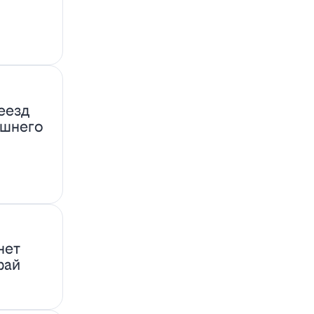
еезд
ашнего
нет
фай