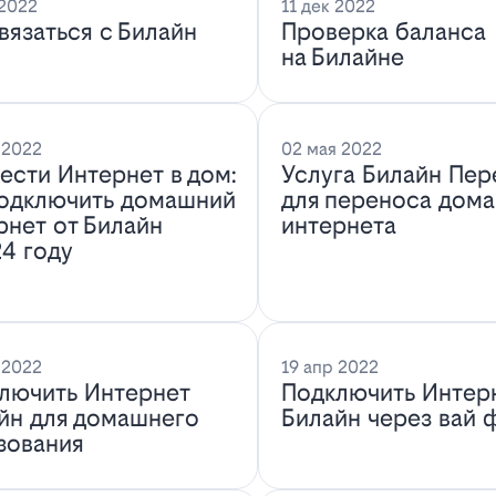
 2022
11 дек 2022
связаться с Билайн
Проверка баланса
на Билайне
 2022
02 мая 2022
ести Интернет в дом:
Услуга Билайн Пер
подключить домашний
для переноса дом
рнет от Билайн
интернета
24 году
 2022
19 апр 2022
лючить Интернет
Подключить Интер
йн для домашнего
Билайн через вай 
зования