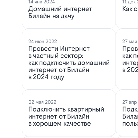
14 янв 2024
11 дек
Домашний интернет
Как 
Билайн на дачу
24 июн 2022
27 мая
Провести Интернет
Пров
в частный сектор:
как 
как подключить домашний
инте
интернет от Билайн
в 20
в 2024 году
02 мая 2022
27 апр
Подключить квартирный
Подк
интернет от Билайн
Била
в хорошем качестве
поль