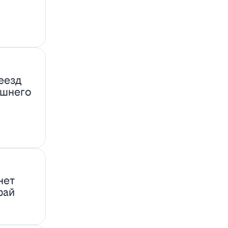
еезд
ашнего
нет
фай