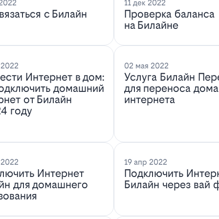
 2022
11 дек 2022
связаться с Билайн
Проверка баланса
на Билайне
 2022
02 мая 2022
ести Интернет в дом:
Услуга Билайн Пер
подключить домашний
для переноса дом
рнет от Билайн
интернета
24 году
 2022
19 апр 2022
лючить Интернет
Подключить Интер
йн для домашнего
Билайн через вай 
зования