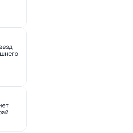
еезд
ашнего
нет
фай