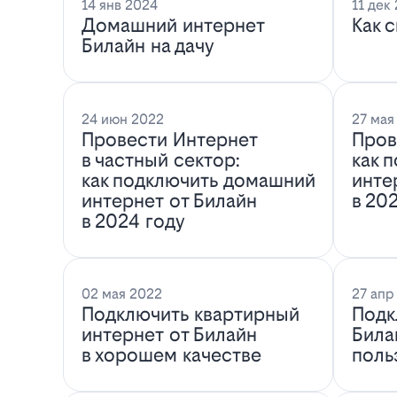
14 янв 2024
11 дек
Домашний интернет
Как 
Билайн на дачу
24 июн 2022
27 мая
Провести Интернет
Пров
в частный сектор:
как 
как подключить домашний
инте
интернет от Билайн
в 20
в 2024 году
02 мая 2022
27 апр
Подключить квартирный
Подк
интернет от Билайн
Била
в хорошем качестве
поль