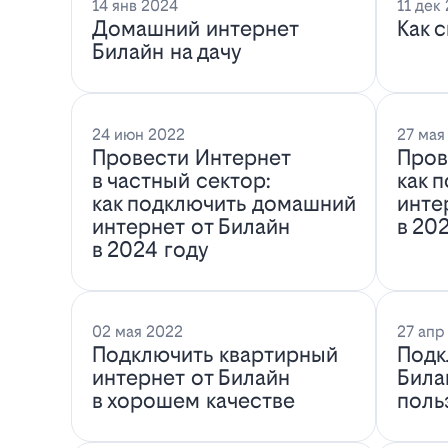
14 янв 2024
11 дек
Домашний интернет
Как 
Билайн на дачу
24 июн 2022
27 мая
Провести Интернет
Пров
в частный сектор:
как 
как подключить домашний
инте
интернет от Билайн
в 20
в 2024 году
02 мая 2022
27 апр
Подключить квартирный
Подк
интернет от Билайн
Била
в хорошем качестве
поль