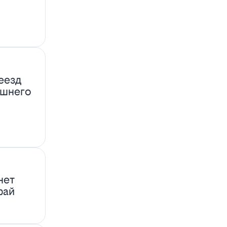
еезд
ашнего
нет
фай