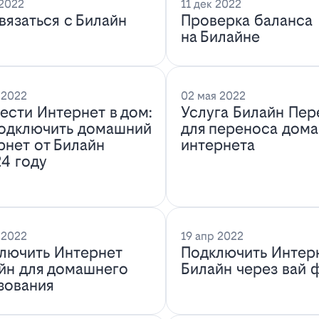
 2022
11 дек 2022
связаться с Билайн
Проверка баланса
на Билайне
 2022
02 мая 2022
ести Интернет в дом:
Услуга Билайн Пер
подключить домашний
для переноса дом
рнет от Билайн
интернета
24 году
 2022
19 апр 2022
лючить Интернет
Подключить Интер
йн для домашнего
Билайн через вай 
зования