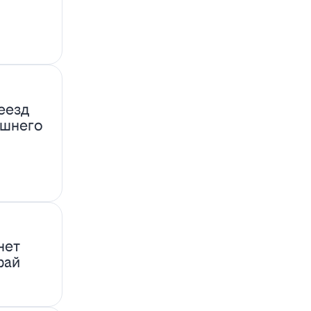
еезд
ашнего
нет
фай