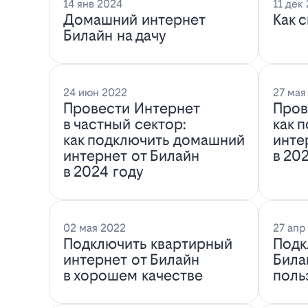
14 янв 2024
11 дек
Домашний интернет
Как 
Билайн на дачу
24 июн 2022
27 мая
Провести Интернет
Пров
в частный сектор:
как 
как подключить домашний
инте
интернет от Билайн
в 20
в 2024 году
02 мая 2022
27 апр
Подключить квартирный
Подк
интернет от Билайн
Била
в хорошем качестве
поль