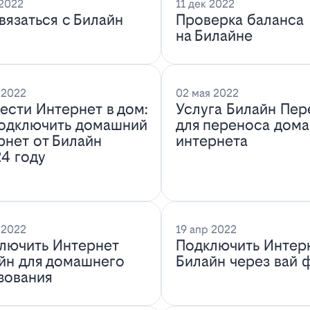
 2022
11 дек 2022
связаться с Билайн
Проверка баланса
на Билайне
 2022
02 мая 2022
ести Интернет в дом:
Услуга Билайн Пер
подключить домашний
для переноса дом
рнет от Билайн
интернета
24 году
 2022
19 апр 2022
лючить Интернет
Подключить Интер
йн для домашнего
Билайн через вай 
зования