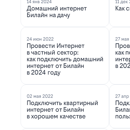
14 янв 2024
11 дек
Домашний интернет
Как 
Билайн на дачу
24 июн 2022
27 мая
Провести Интернет
Пров
в частный сектор:
как 
как подключить домашний
инте
интернет от Билайн
в 20
в 2024 году
02 мая 2022
27 апр
Подключить квартирный
Подк
интернет от Билайн
Била
в хорошем качестве
поль