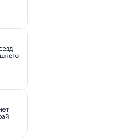
еезд
ашнего
нет
фай