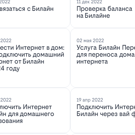
 2022
11 дек 2022
связаться с Билайн
Проверка баланса
на Билайне
 2022
02 мая 2022
ести Интернет в дом:
Услуга Билайн Пер
подключить домашний
для переноса дом
рнет от Билайн
интернета
24 году
 2022
19 апр 2022
лючить Интернет
Подключить Интер
йн для домашнего
Билайн через вай 
зования