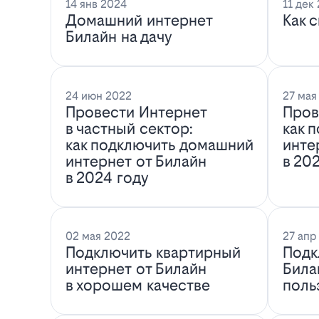
14 янв 2024
11 дек
Домашний интернет
Как 
Билайн на дачу
24 июн 2022
27 мая
Провести Интернет
Пров
в частный сектор:
как 
как подключить домашний
инте
интернет от Билайн
в 20
в 2024 году
02 мая 2022
27 апр
Подключить квартирный
Подк
интернет от Билайн
Била
в хорошем качестве
поль