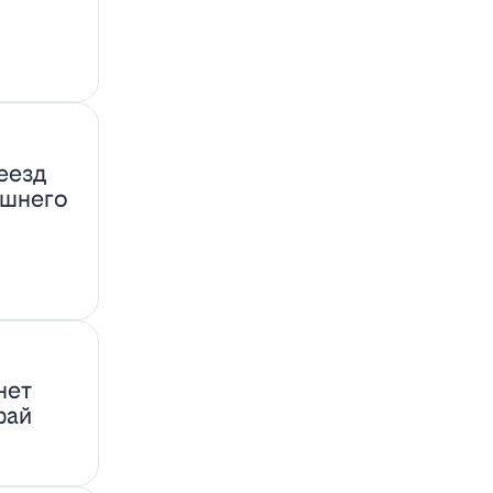
еезд
ашнего
нет
фай