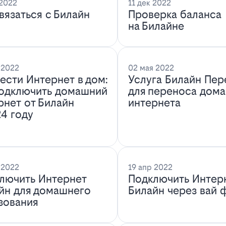
 2022
11 дек 2022
связаться с Билайн
Проверка баланса
на Билайне
 2022
02 мая 2022
ести Интернет в дом:
Услуга Билайн Пер
подключить домашний
для переноса дом
рнет от Билайн
интернета
24 году
 2022
19 апр 2022
лючить Интернет
Подключить Интер
йн для домашнего
Билайн через вай 
зования