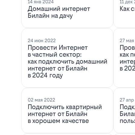
14 янв 2024
11 дек
Домашний интернет
Как 
Билайн на дачу
24 июн 2022
27 мая
Провести Интернет
Пров
в частный сектор:
как 
как подключить домашний
инте
интернет от Билайн
в 20
в 2024 году
02 мая 2022
27 апр
Подключить квартирный
Подк
интернет от Билайн
Била
в хорошем качестве
поль