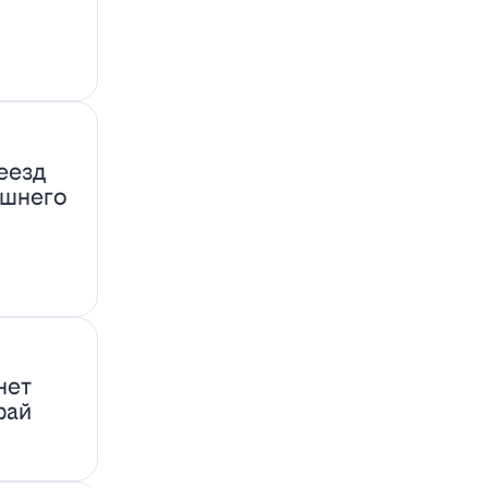
еезд
ашнего
нет
фай