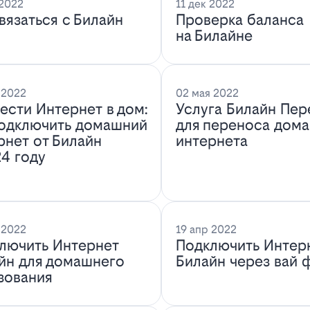
 2022
11 дек 2022
связаться с Билайн
Проверка баланса
на Билайне
 2022
02 мая 2022
ести Интернет в дом:
Услуга Билайн Пер
подключить домашний
для переноса дом
рнет от Билайн
интернета
24 году
 2022
19 апр 2022
лючить Интернет
Подключить Интер
йн для домашнего
Билайн через вай 
зования