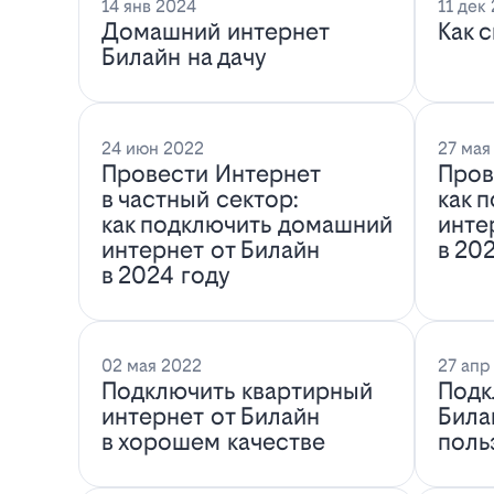
14 янв 2024
11 дек
Домашний интернет
Как 
Билайн на дачу
24 июн 2022
27 мая
Провести Интернет
Пров
в частный сектор:
как 
как подключить домашний
инте
интернет от Билайн
в 20
в 2024 году
02 мая 2022
27 апр
Подключить квартирный
Подк
интернет от Билайн
Била
в хорошем качестве
поль