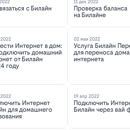
 2022
11 дек 2022
связаться с Билайн
Проверка баланса
на Билайне
 2022
02 мая 2022
ести Интернет в дом:
Услуга Билайн Пер
подключить домашний
для переноса дом
рнет от Билайн
интернета
24 году
 2022
19 апр 2022
лючить Интернет
Подключить Интер
йн для домашнего
Билайн через вай 
зования