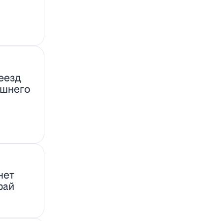
еезд
ашнего
нет
фай