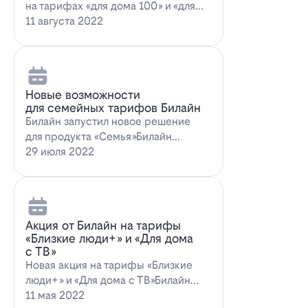
на тарифах «для дома 100» и «для
дома 100 с…
11 августа 2022
Новые возможности
для семейных тарифов Билайн
Билайн запустил новое решение
для продукта «Семья»Билайн
объявил о запуске новых возможн…
29 июля 2022
Акция от Билайн на тарифы
«Близкие люди+» и «Для дома
с ТВ»
Новая акция на тарифы «Близкие
люди+» и «Для дома с ТВ»Билайн
предлагает выг…
11 мая 2022