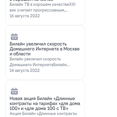
Билайн ТВ в хорошем качествеXXI
век считает прогрессивным,
большинство технологий доступны
16 августа 2022
всем поль…
Билайн увеличил скорость
Домашнего Интернета в Москве
и области
Билайн увеличил скорость
Домашнего ИнтернетаБилайн
увеличил скорость Домашнего
14 августа 2022
Интернета. За последн…
Новая акция Билайн «Длинные
контракты на тарифах «для дома
100» и «для дома 100 с ТВ»
Акция Билайн «Длинные контракты