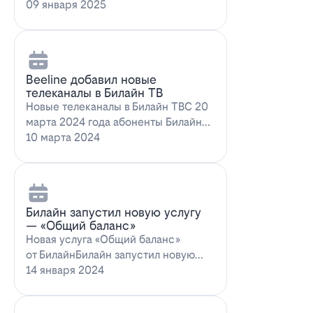
запускает новое выгодное
09 января 2025
предложение для…
Beeline добавил новые
телеканалы в Билайн ТВ
Новые телеканалы в Билайн ТВС 20
марта 2024 года абоненты Билайн
ТВ получат возможность
10 марта 2024
наслаждаться…
Билайн запустил новую услугу
— «Общий баланс»
Новая услуга «Общий баланс»
от БилайнБилайн запустил новую
услугу – "Общий баланс"…
14 января 2024