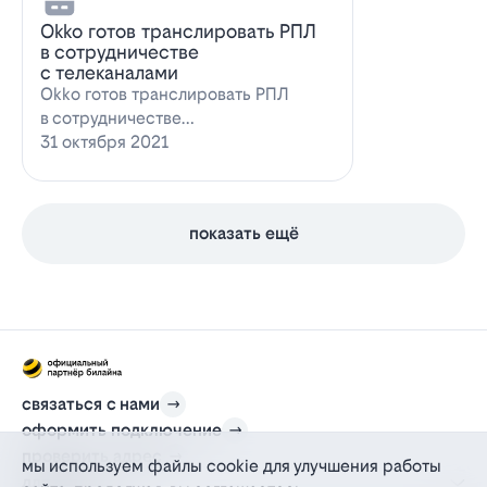
Оkko готов транслировать РПЛ
в сотрудничестве
с телеканалами
Оkko готов транслировать РПЛ
в сотрудничестве
с каналамиВидеосервис Okko
31 октября 2021
заявил о готовности приступ…
показать ещё
связаться с нами
оформить подключение
проверить адрес
мы используем файлы cookie для улучшения работы
для дома