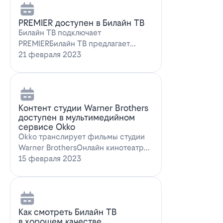
PREMIER доступен в Билайн ТВ
Билайн ТВ подключает
PREMIERБилайн ТВ предлагает
подписку на PREMIER. Всем
21 февраля 2023
абонентам, подключившим о…
Контент студии Warner Brothers
доступен в мультимедийном
сервисе Okko
Okko транслирует фильмы студии
Warner BrothersОнлайн кинотеатр
Okko пополнил коллекцию лучшими
15 февраля 2023
голли…
Как смотреть Билайн ТВ
в хорошем качестве