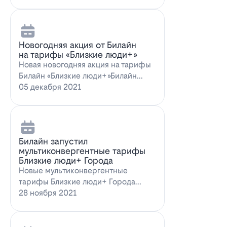
Новогодняя акция от Билайн
на тарифы «Близкие люди+»
Новая новогодняя акция на тарифы
Билайн «Близкие люди+»Билайн
предлагает новогоднее пред…
05 декабря 2021
Билайн запустил
мультиконвергентные тарифы
Близкие люди+ Города
Новые мультиконвергентные
тарифы Близкие люди+ Города
от БилайнОператор Билайн радует
28 ноября 2021
новых и действ…