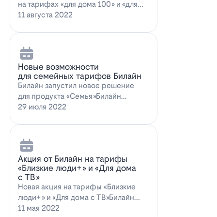
на тарифах «для дома 100» и «для
дома 100 с…
11 августа 2022
Новые возможности
для семейных тарифов Билайн
Билайн запустил новое решение
для продукта «Семья»Билайн
объявил о запуске новых возможн…
29 июля 2022
Акция от Билайн на тарифы
«Близкие люди+» и «Для дома
с ТВ»
Новая акция на тарифы «Близкие
люди+» и «Для дома с ТВ»Билайн
предлагает выг…
11 мая 2022