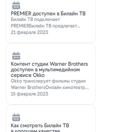
PREMIER доступен в Билайн ТВ
Билайн ТВ подключает
PREMIERБилайн ТВ предлагает
подписку на PREMIER. Всем
21 февраля 2023
абонентам, подключившим о…
Контент студии Warner Brothers
доступен в мультимедийном
сервисе Okko
Okko транслирует фильмы студии
Warner BrothersОнлайн кинотеатр
Okko пополнил коллекцию лучшими
15 февраля 2023
голли…
Как смотреть Билайн ТВ
в хорошем качестве