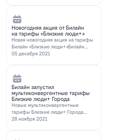
Новогодняя акция от Билайн
на тарифы «Близкие люди+»
Новая новогодняя акция на тарифы
Билайн «Близкие люди+»Билайн
предлагает новогоднее пред…
05 декабря 2021
Билайн запустил
мультиконвергентные тарифы
Близкие люди+ Города
Новые мультиконвергентные
тарифы Близкие люди+ Города
от БилайнОператор Билайн радует
28 ноября 2021
новых и действ…