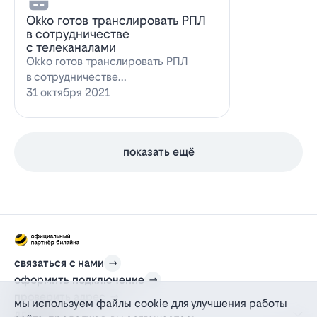
Оkko готов транслировать РПЛ
в сотрудничестве
с телеканалами
Оkko готов транслировать РПЛ
в сотрудничестве
с каналамиВидеосервис Okko
31 октября 2021
заявил о готовности приступ…
показать ещё
связаться с нами
оформить подключение
проверить адрес
мы используем файлы cookie для улучшения работы
для дома