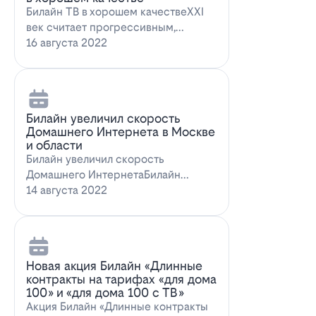
Билайн ТВ в хорошем качествеXXI
век считает прогрессивным,
большинство технологий доступны
16 августа 2022
всем поль…
Билайн увеличил скорость
Домашнего Интернета в Москве
и области
Билайн увеличил скорость
Домашнего ИнтернетаБилайн
увеличил скорость Домашнего
14 августа 2022
Интернета. За последн…
Новая акция Билайн «Длинные
контракты на тарифах «для дома
100» и «для дома 100 с ТВ»
Акция Билайн «Длинные контракты