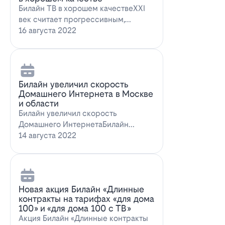
Билайн ТВ в хорошем качествеXXI
век считает прогрессивным,
большинство технологий доступны
16 августа 2022
всем поль…
Билайн увеличил скорость
Домашнего Интернета в Москве
и области
Билайн увеличил скорость
Домашнего ИнтернетаБилайн
увеличил скорость Домашнего
14 августа 2022
Интернета. За последн…
Новая акция Билайн «Длинные
контракты на тарифах «для дома
100» и «для дома 100 с ТВ»
Акция Билайн «Длинные контракты