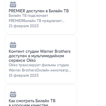
PREMIER доступен в Билайн ТВ
Билайн ТВ подключает
PREMIERБилайн ТВ предлагает
подписку на PREMIER. Всем
21 февраля 2023
абонентам, подключившим о…
Контент студии Warner Brothers
доступен в мультимедийном
сервисе Okko
Okko транслирует фильмы студии
Warner BrothersОнлайн кинотеатр
Okko пополнил коллекцию лучшими
15 февраля 2023
голли…
Как смотреть Билайн ТВ
в хорошем качестве