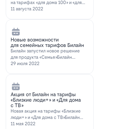
на тарифах «для дома 100» и «для
дома 100 с…
11 августа 2022
Новые возможности
для семейных тарифов Билайн
Билайн запустил новое решение
для продукта «Семья»Билайн
объявил о запуске новых возможн…
29 июля 2022
Акция от Билайн на тарифы
«Близкие люди+» и «Для дома
с ТВ»
Новая акция на тарифы «Близкие
люди+» и «Для дома с ТВ»Билайн
предлагает выг…
11 мая 2022