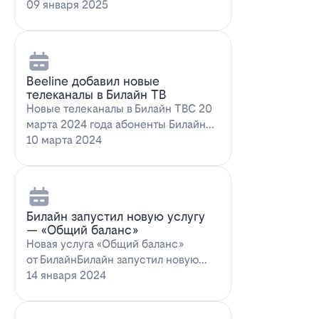
запускает новое выгодное
09 января 2025
предложение для…
Beeline добавил новые
телеканалы в Билайн ТВ
Новые телеканалы в Билайн ТВС 20
марта 2024 года абоненты Билайн
ТВ получат возможность
10 марта 2024
наслаждаться…
Билайн запустил новую услугу
— «Общий баланс»
Новая услуга «Общий баланс»
от БилайнБилайн запустил новую
услугу – "Общий баланс"…
14 января 2024