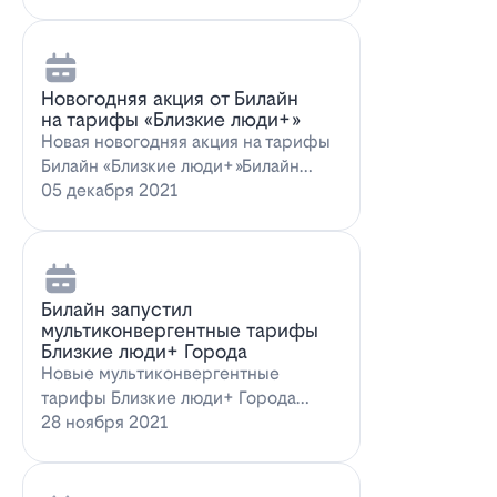
Новогодняя акция от Билайн
на тарифы «Близкие люди+»
Новая новогодняя акция на тарифы
Билайн «Близкие люди+»Билайн
предлагает новогоднее пред…
05 декабря 2021
Билайн запустил
мультиконвергентные тарифы
Близкие люди+ Города
Новые мультиконвергентные
тарифы Близкие люди+ Города
от БилайнОператор Билайн радует
28 ноября 2021
новых и действ…