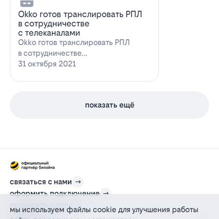
Оkko готов транслировать РПЛ
в сотрудничестве
с телеканалами
Оkko готов транслировать РПЛ
в сотрудничестве
с каналамиВидеосервис Okko
31 октября 2021
заявил о готовности приступ…
показать ещё
связаться с нами
оформить подключение
проверить адрес
мы используем файлы cookie для улучшения работы
для дома