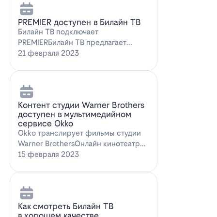
PREMIER доступен в Билайн ТВ
Билайн ТВ подключает
PREMIERБилайн ТВ предлагает
подписку на PREMIER. Всем
21 февраля 2023
абонентам, подключившим о…
Контент студии Warner Brothers
доступен в мультимедийном
сервисе Okko
Okko транслирует фильмы студии
Warner BrothersОнлайн кинотеатр
Okko пополнил коллекцию лучшими
15 февраля 2023
голли…
Как смотреть Билайн ТВ
в хорошем качестве