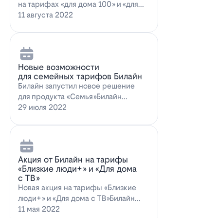
на тарифах «для дома 100» и «для
дома 100 с…
11 августа 2022
Новые возможности
для семейных тарифов Билайн
Билайн запустил новое решение
для продукта «Семья»Билайн
объявил о запуске новых возможн…
29 июля 2022
Акция от Билайн на тарифы
«Близкие люди+» и «Для дома
с ТВ»
Новая акция на тарифы «Близкие
люди+» и «Для дома с ТВ»Билайн
предлагает выг…
11 мая 2022