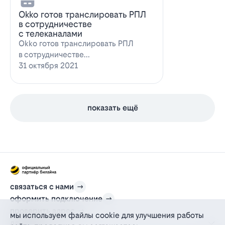
Оkko готов транслировать РПЛ
в сотрудничестве
с телеканалами
Оkko готов транслировать РПЛ
в сотрудничестве
с каналамиВидеосервис Okko
31 октября 2021
заявил о готовности приступ…
показать ещё
связаться с нами
оформить подключение
проверить адрес
мы используем файлы cookie для улучшения работы
для дома