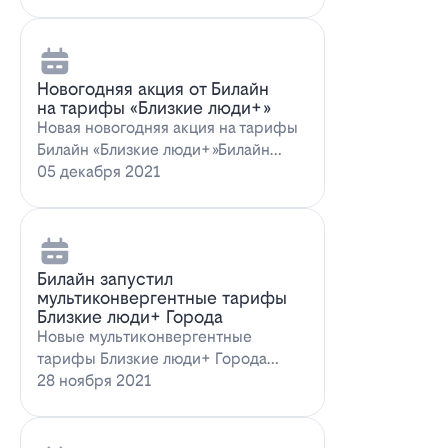
Новогодняя акция от Билайн
на тарифы «Близкие люди+»
Новая новогодняя акция на тарифы
Билайн «Близкие люди+»Билайн
предлагает новогоднее пред…
05 декабря 2021
Билайн запустил
мультиконвергентные тарифы
Близкие люди+ Города
Новые мультиконвергентные
тарифы Близкие люди+ Города
от БилайнОператор Билайн радует
28 ноября 2021
новых и действ…