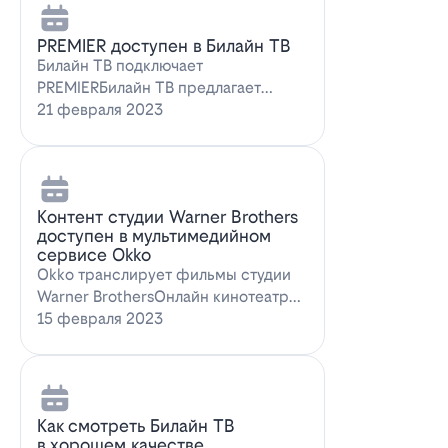
PREMIER доступен в Билайн ТВ
Билайн ТВ подключает
PREMIERБилайн ТВ предлагает
подписку на PREMIER. Всем
21 февраля 2023
абонентам, подключившим о…
Контент студии Warner Brothers
доступен в мультимедийном
сервисе Okko
Okko транслирует фильмы студии
Warner BrothersОнлайн кинотеатр
Okko пополнил коллекцию лучшими
15 февраля 2023
голли…
Как смотреть Билайн ТВ
в хорошем качестве