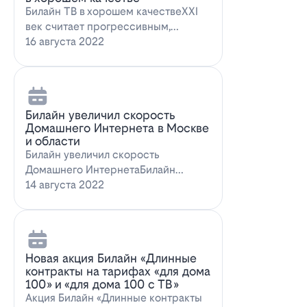
Билайн ТВ в хорошем качествеXXI
век считает прогрессивным,
большинство технологий доступны
16 августа 2022
всем поль…
Билайн увеличил скорость
Домашнего Интернета в Москве
и области
Билайн увеличил скорость
Домашнего ИнтернетаБилайн
увеличил скорость Домашнего
14 августа 2022
Интернета. За последн…
Новая акция Билайн «Длинные
контракты на тарифах «для дома
100» и «для дома 100 с ТВ»
Акция Билайн «Длинные контракты