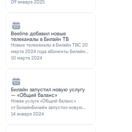
запускает новое выгодное
09 января 2025
предложение для…
Beeline добавил новые
телеканалы в Билайн ТВ
Новые телеканалы в Билайн ТВС 20
марта 2024 года абоненты Билайн
ТВ получат возможность
10 марта 2024
наслаждаться…
Билайн запустил новую услугу
— «Общий баланс»
Новая услуга «Общий баланс»
от БилайнБилайн запустил новую
услугу – "Общий баланс"…
14 января 2024