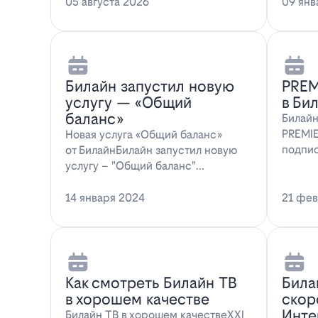
мессенджера MAX перес…
05 августа 2026
предл
09 янв
Билайн запустил новую
PREM
услугу — «Общий
в Би
баланс»
Билайн
PREMIE
Новая услуга «Общий баланс»
подпис
от БилайнБилайн запустил новую
абонен
услугу – "Общий баланс"…
14 января 2024
21 фев
Как смотреть Билайн ТВ
Била
в хорошем качестве
скор
Инте
Билайн ТВ в хорошем качествеXXI