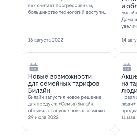
и об
век считает прогрессивным,
большинство технологий доступны
Билайн
всем поль…
Домаш
увелич
Интерн
16 августа 2022
14 авг
Новые возможности
Акци
для семейных тарифов
на т
Билайн
люди
Билайн запустил новое решение
Новая 
для продукта «Семья»Билайн
люди+»
объявил о запуске новых возможн…
предла
29 июля 2022
11 мая