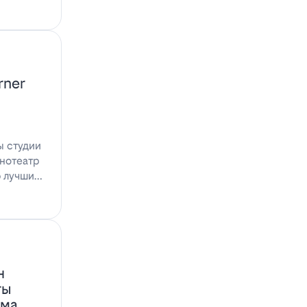
rner
ы студии
инотеатр
ю лучшими
н
ты
ома