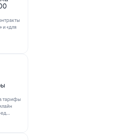
100
онтракты
 и «для
фы
на тарифы
илайн
ред…