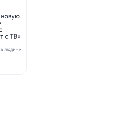
 новую
»
е
т с ТВ»
ие люди+»