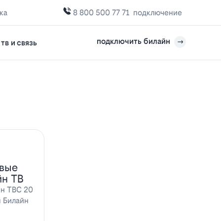
ка
8 800 500 77 71
подключение
подключить билайн
тв и связь
овые
йн ТВ
йн ТВС 20
ы Билайн