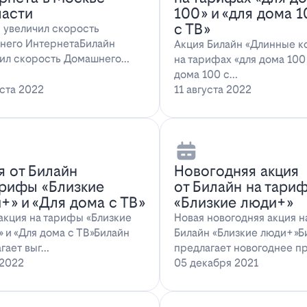
ласти
100» и «для дома 
с ТВ»
 увеличил скорость
него ИнтернетаБилайн
Акция Билайн «Длинные к
ил скорость Домашнего
на тарифах «для дома 100»
ета. За последн…
дома 100 с…
уста 2022
11 августа 2022
я от Билайн
Новогодняя акция
арифы «Близкие
от Билайн на тари
+» и «Для дома с ТВ»
«Близкие люди+»
акция на тарифы «Близкие
Новая новогодняя акция 
 и «Для дома с ТВ»Билайн
Билайн «Близкие люди+»Б
гает выг…
предлагает новогоднее п
 2022
05 декабря 2021