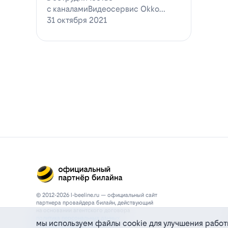
с каналамиВидеосервис Okko
заявил о готовности приступ…
31 октября 2021
© 2012-2026 l-beeline.ru — официальный сайт
партнера провайдера билайн, действующий
на основании агентского договора
политика персональных данных
мы используем файлы cookie для улучшения работ
политика конфиденциальности