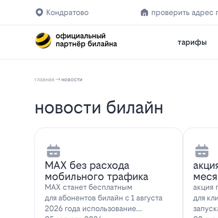
Кондратово
проверить адрес 
тарифы
главная
новости
новости билайн
MAX без расхода
акци
мобильного трафика
меся
MAX станет бесплатным
акция 
для абонентов билайн с 1 августа
для кл
2026 года использование
запуск