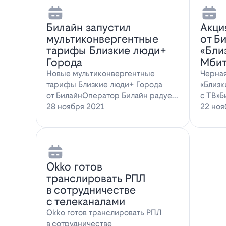
Билайн запустил
Акци
мультиконвергентные
от Б
тарифы Близкие люди+
«Бли
Города
Мбит
Новые мультиконвергентные
Черная
тарифы Близкие люди+ Города
«Близк
от БилайнОператор Билайн радует
с ТВ»Б
новых и действ…
28 ноября 2021
22 ноя
Оkko готов
транслировать РПЛ
в сотрудничестве
с телеканалами
Оkko готов транслировать РПЛ
в сотрудничестве