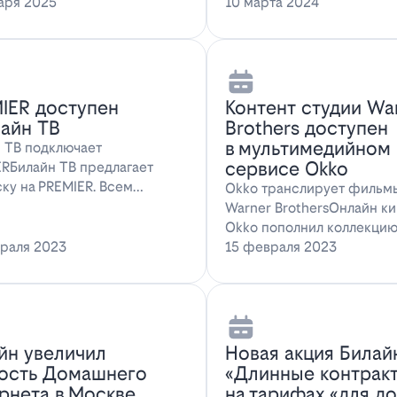
ожение для…
аря 2025
наслаждаться…
10 марта 2024
IER доступен
Контент студии Wa
лайн ТВ
Brothers доступен
в мультимедийном
 ТВ подключает
сервисе Okko
RБилайн ТВ предлагает
ку на PREMIER. Всем
Okko транслирует фильм
там, подключившим о…
Warner BrothersОнлайн к
Okko пополнил коллекци
раля 2023
голли…
15 февраля 2023
йн увеличил
Новая акция Билай
ость Домашнего
«Длинные контрак
рнета в Москве
на тарифах «для д