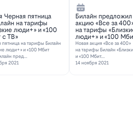
я Черная пятница
Билайн предложил
илайн на тарифы
акцию «Все за 400
зкие люди+» и «100
на тарифы «Близки
 с ТВ»
люди+» и «100 Мби
 пятница на тарифы Билайн
Новая акция «Все за 400»
ие люди+» и «100 Мбит
на тарифы Билайн «Близк
илайн пред…
и «100 Мбит…
бря 2021
14 ноября 2021