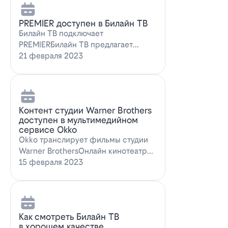
PREMIER доступен в Билайн ТВ
Билайн ТВ подключает
PREMIERБилайн ТВ предлагает
подписку на PREMIER. Всем
21 февраля 2023
абонентам, подключившим о…
Контент студии Warner Brothers
доступен в мультимедийном
сервисе Okko
Okko транслирует фильмы студии
Warner BrothersОнлайн кинотеатр
Okko пополнил коллекцию лучшими
15 февраля 2023
голли…
Как смотреть Билайн ТВ
в хорошем качестве