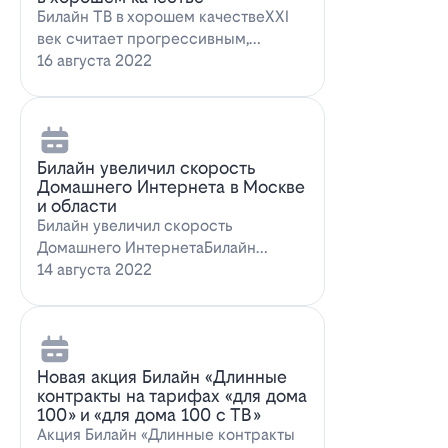
Билайн ТВ в хорошем качествеXXI
век считает прогрессивным,
большинство технологий доступны
16 августа 2022
всем поль…
Билайн увеличил скорость
Домашнего Интернета в Москве
и области
Билайн увеличил скорость
Домашнего ИнтернетаБилайн
увеличил скорость Домашнего
14 августа 2022
Интернета. За последн…
Новая акция Билайн «Длинные
контракты на тарифах «для дома
100» и «для дома 100 с ТВ»
Акция Билайн «Длинные контракты