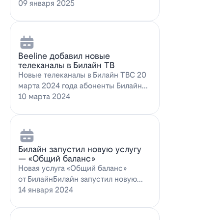
запускает новое выгодное
09 января 2025
предложение для…
Beeline добавил новые
телеканалы в Билайн ТВ
Новые телеканалы в Билайн ТВС 20
марта 2024 года абоненты Билайн
ТВ получат возможность
10 марта 2024
наслаждаться…
Билайн запустил новую услугу
— «Общий баланс»
Новая услуга «Общий баланс»
от БилайнБилайн запустил новую
услугу – "Общий баланс"…
14 января 2024