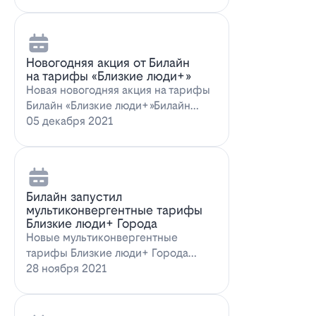
Новогодняя акция от Билайн
на тарифы «Близкие люди+»
Новая новогодняя акция на тарифы
Билайн «Близкие люди+»Билайн
предлагает новогоднее пред…
05 декабря 2021
Билайн запустил
мультиконвергентные тарифы
Близкие люди+ Города
Новые мультиконвергентные
тарифы Близкие люди+ Города
от БилайнОператор Билайн радует
28 ноября 2021
новых и действ…