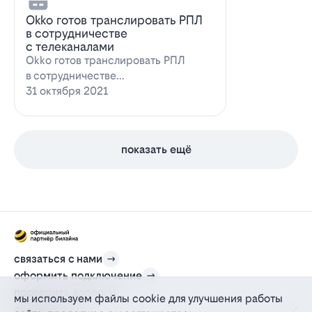
Оkko готов транслировать РПЛ
в сотрудничестве
с телеканалами
Оkko готов транслировать РПЛ
в сотрудничестве
с каналамиВидеосервис Okko
31 октября 2021
заявил о готовности приступ…
показать ещё
связаться с нами
оформить подключение
проверить адрес
мы используем файлы cookie для улучшения работы
для дома