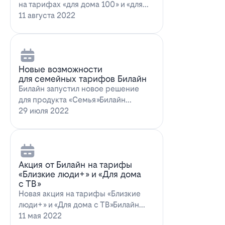
на тарифах «для дома 100» и «для
дома 100 с…
11 августа 2022
Новые возможности
для семейных тарифов Билайн
Билайн запустил новое решение
для продукта «Семья»Билайн
объявил о запуске новых возможн…
29 июля 2022
Акция от Билайн на тарифы
«Близкие люди+» и «Для дома
с ТВ»
Новая акция на тарифы «Близкие
люди+» и «Для дома с ТВ»Билайн
предлагает выг…
11 мая 2022