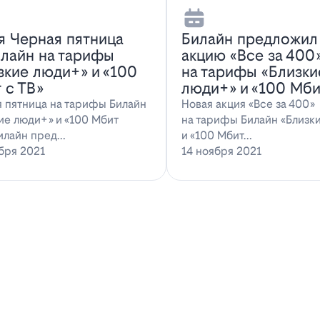
я Черная пятница
Билайн предложил
илайн на тарифы
акцию «Все за 400
зкие люди+» и «100
на тарифы «Близки
 с ТВ»
люди+» и «100 Мби
 пятница на тарифы Билайн
Новая акция «Все за 400»
ие люди+» и «100 Мбит
на тарифы Билайн «Близк
илайн пред…
и «100 Мбит…
бря 2021
14 ноября 2021