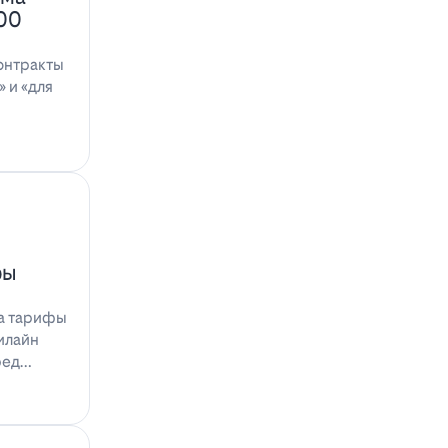
100
онтракты
 и «для
фы
на тарифы
илайн
ред…