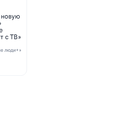
 новую
»
е
т с ТВ»
ие люди+»