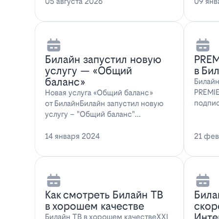
мессенджера MAX перес…
05 августа 2026
предл
09 янв
Билайн запустил новую
PREM
услугу — «Общий
в Би
баланс»
Билайн
PREMIE
Новая услуга «Общий баланс»
подпис
от БилайнБилайн запустил новую
абонен
услугу – "Общий баланс"…
14 января 2024
21 фев
Как смотреть Билайн ТВ
Била
в хорошем качестве
скор
Инте
Билайн ТВ в хорошем качествеXXI