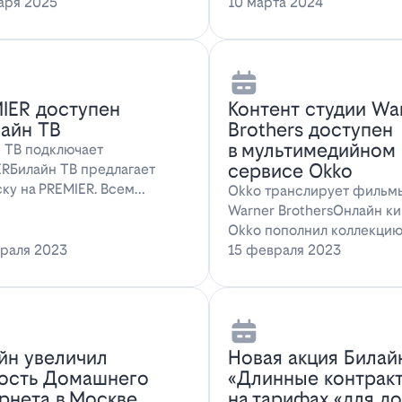
ожение для…
аря 2025
наслаждаться…
10 марта 2024
IER доступен
Контент студии Wa
лайн ТВ
Brothers доступен
в мультимедийном
 ТВ подключает
сервисе Okko
RБилайн ТВ предлагает
ку на PREMIER. Всем
Okko транслирует фильм
там, подключившим о…
Warner BrothersОнлайн к
Okko пополнил коллекци
раля 2023
голли…
15 февраля 2023
йн увеличил
Новая акция Билай
ость Домашнего
«Длинные контрак
рнета в Москве
на тарифах «для д