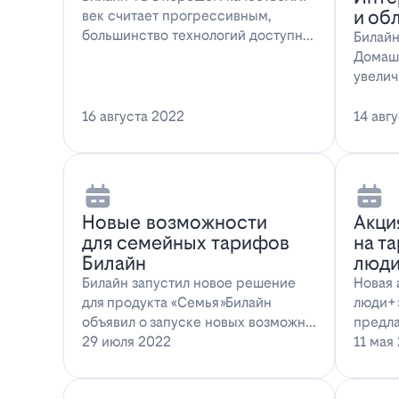
и об
век считает прогрессивным,
большинство технологий доступны
Билайн
всем поль…
Домаш
увелич
Интерн
16 августа 2022
14 авг
Новые возможности
Акци
для семейных тарифов
на т
Билайн
люди
Билайн запустил новое решение
Новая 
для продукта «Семья»Билайн
люди+»
объявил о запуске новых возможн…
предла
29 июля 2022
11 мая