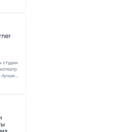
rner
ы студии
инотеатр
ю лучшими
н
ты
ома