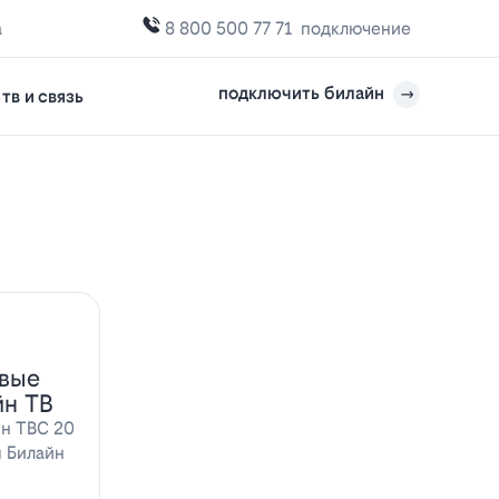
а
8 800 500 77 71
подключение
подключить билайн
тв и связь
овые
йн ТВ
йн ТВС 20
ы Билайн