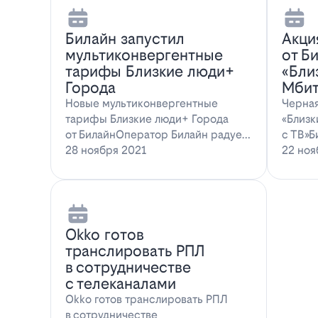
Билайн запустил
Акци
мультиконвергентные
от Б
тарифы Близкие люди+
«Бли
Города
Мбит
Новые мультиконвергентные
Черная
тарифы Близкие люди+ Города
«Близк
от БилайнОператор Билайн радует
с ТВ»Б
новых и действ…
28 ноября 2021
22 ноя
Оkko готов
транслировать РПЛ
в сотрудничестве
с телеканалами
Оkko готов транслировать РПЛ
в сотрудничестве