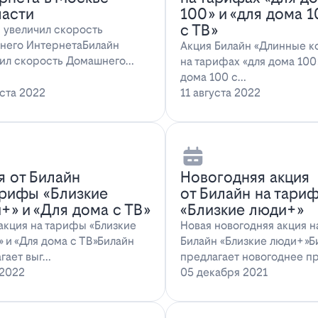
ласти
100» и «для дома 
с ТВ»
 увеличил скорость
него ИнтернетаБилайн
Акция Билайн «Длинные к
ил скорость Домашнего
на тарифах «для дома 100»
ета. За последн…
дома 100 с…
уста 2022
11 августа 2022
я от Билайн
Новогодняя акция
арифы «Близкие
от Билайн на тари
+» и «Для дома с ТВ»
«Близкие люди+»
акция на тарифы «Близкие
Новая новогодняя акция 
 и «Для дома с ТВ»Билайн
Билайн «Близкие люди+»Б
гает выг…
предлагает новогоднее п
 2022
05 декабря 2021