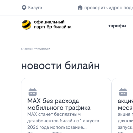
Калуга
проверить адрес под
тарифы
главная
новости
новости билайн
MAX без расхода
акци
мобильного трафика
меся
MAX станет бесплатным
акция 
для абонентов билайн с 1 августа
для кл
2026 года использование
запуск