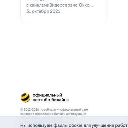
с каналамиВидеосервис Okko
заявил о готовности приступ…
31 октября 2021
© 2012-2026 l-beeline.ru — официальный сайт
партнера провайдера билайн, действующий
на основании агентского договора
политика персональных данных
мы используем файлы cookie для улучшения работ
политика конфиденциальности