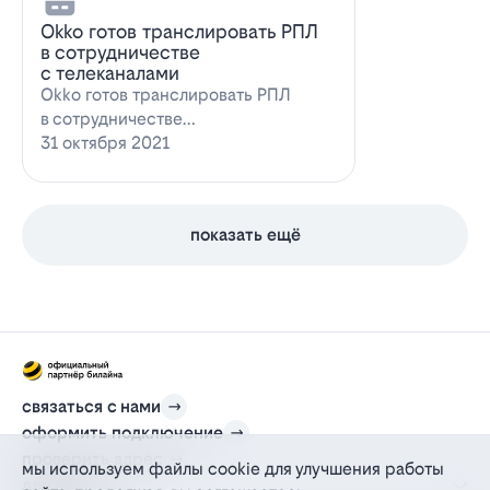
Оkko готов транслировать РПЛ
в сотрудничестве
с телеканалами
Оkko готов транслировать РПЛ
в сотрудничестве
с каналамиВидеосервис Okko
31 октября 2021
заявил о готовности приступ…
показать ещё
связаться с нами
оформить подключение
проверить адрес
мы используем файлы cookie для улучшения работы
для дома