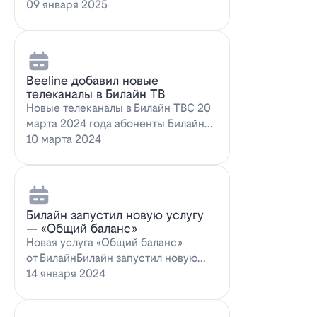
запускает новое выгодное
09 января 2025
предложение для…
Beeline добавил новые
телеканалы в Билайн ТВ
Новые телеканалы в Билайн ТВС 20
марта 2024 года абоненты Билайн
ТВ получат возможность
10 марта 2024
наслаждаться…
Билайн запустил новую услугу
— «Общий баланс»
Новая услуга «Общий баланс»
от БилайнБилайн запустил новую
услугу – "Общий баланс"…
14 января 2024