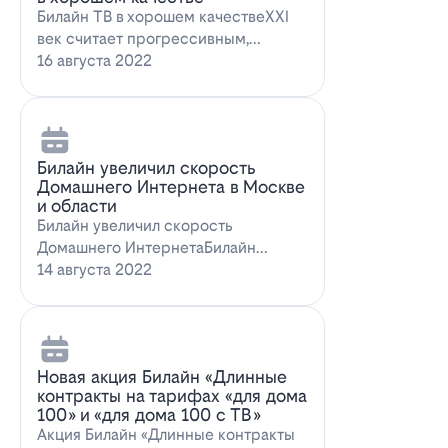
Билайн ТВ в хорошем качествеXXI
век считает прогрессивным,
большинство технологий доступны
16 августа 2022
всем поль…
Билайн увеличил скорость
Домашнего Интернета в Москве
и области
Билайн увеличил скорость
Домашнего ИнтернетаБилайн
увеличил скорость Домашнего
14 августа 2022
Интернета. За последн…
Новая акция Билайн «Длинные
контракты на тарифах «для дома
100» и «для дома 100 с ТВ»
Акция Билайн «Длинные контракты