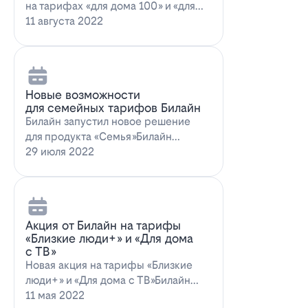
на тарифах «для дома 100» и «для
дома 100 с…
11 августа 2022
Новые возможности
для семейных тарифов Билайн
Билайн запустил новое решение
для продукта «Семья»Билайн
объявил о запуске новых возможн…
29 июля 2022
Акция от Билайн на тарифы
«Близкие люди+» и «Для дома
с ТВ»
Новая акция на тарифы «Близкие
люди+» и «Для дома с ТВ»Билайн
предлагает выг…
11 мая 2022