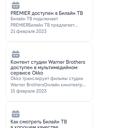
PREMIER доступен в Билайн ТВ
Билайн ТВ подключает
PREMIERБилайн ТВ предлагает
подписку на PREMIER. Всем
21 февраля 2023
абонентам, подключившим о…
Контент студии Warner Brothers
доступен в мультимедийном
сервисе Okko
Okko транслирует фильмы студии
Warner BrothersОнлайн кинотеатр
Okko пополнил коллекцию лучшими
15 февраля 2023
голли…
Как смотреть Билайн ТВ
в хорошем качестве