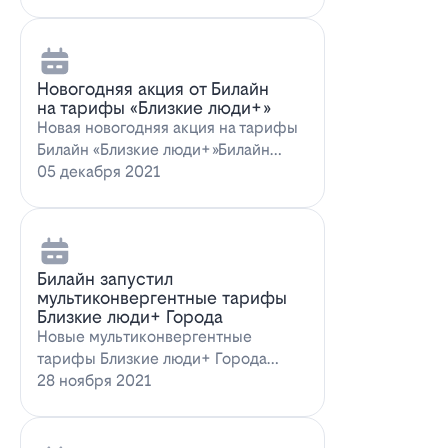
Новогодняя акция от Билайн
на тарифы «Близкие люди+»
Новая новогодняя акция на тарифы
Билайн «Близкие люди+»Билайн
предлагает новогоднее пред…
05 декабря 2021
Билайн запустил
мультиконвергентные тарифы
Близкие люди+ Города
Новые мультиконвергентные
тарифы Близкие люди+ Города
от БилайнОператор Билайн радует
28 ноября 2021
новых и действ…