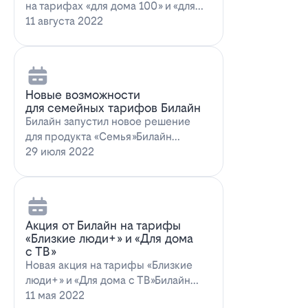
на тарифах «для дома 100» и «для
дома 100 с…
11 августа 2022
Новые возможности
для семейных тарифов Билайн
Билайн запустил новое решение
для продукта «Семья»Билайн
объявил о запуске новых возможн…
29 июля 2022
Акция от Билайн на тарифы
«Близкие люди+» и «Для дома
с ТВ»
Новая акция на тарифы «Близкие
люди+» и «Для дома с ТВ»Билайн
предлагает выг…
11 мая 2022