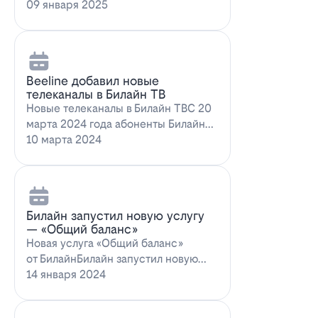
запускает новое выгодное
09 января 2025
предложение для…
Beeline добавил новые
телеканалы в Билайн ТВ
Новые телеканалы в Билайн ТВС 20
марта 2024 года абоненты Билайн
ТВ получат возможность
10 марта 2024
наслаждаться…
Билайн запустил новую услугу
— «Общий баланс»
Новая услуга «Общий баланс»
от БилайнБилайн запустил новую
услугу – "Общий баланс"…
14 января 2024