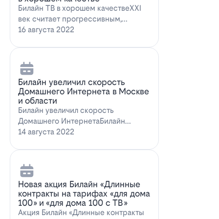
Билайн ТВ в хорошем качествеXXI
век считает прогрессивным,
большинство технологий доступны
16 августа 2022
всем поль…
Билайн увеличил скорость
Домашнего Интернета в Москве
и области
Билайн увеличил скорость
Домашнего ИнтернетаБилайн
увеличил скорость Домашнего
14 августа 2022
Интернета. За последн…
Новая акция Билайн «Длинные
контракты на тарифах «для дома
100» и «для дома 100 с ТВ»
Акция Билайн «Длинные контракты