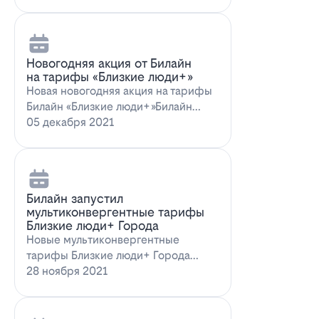
Новогодняя акция от Билайн
на тарифы «Близкие люди+»
Новая новогодняя акция на тарифы
Билайн «Близкие люди+»Билайн
предлагает новогоднее пред…
05 декабря 2021
Билайн запустил
мультиконвергентные тарифы
Близкие люди+ Города
Новые мультиконвергентные
тарифы Близкие люди+ Города
от БилайнОператор Билайн радует
28 ноября 2021
новых и действ…