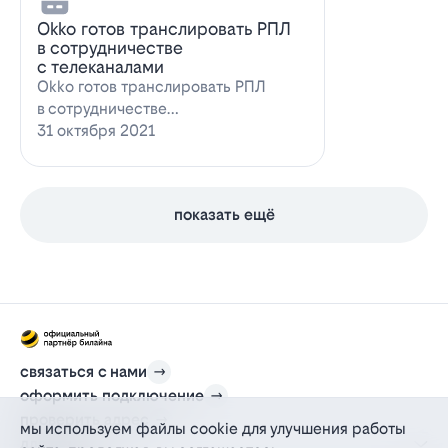
Оkko готов транслировать РПЛ
в сотрудничестве
с телеканалами
Оkko готов транслировать РПЛ
в сотрудничестве
с каналамиВидеосервис Okko
31 октября 2021
заявил о готовности приступ…
показать ещё
связаться с нами
оформить подключение
проверить адрес
мы используем файлы cookie для улучшения работы
для дома