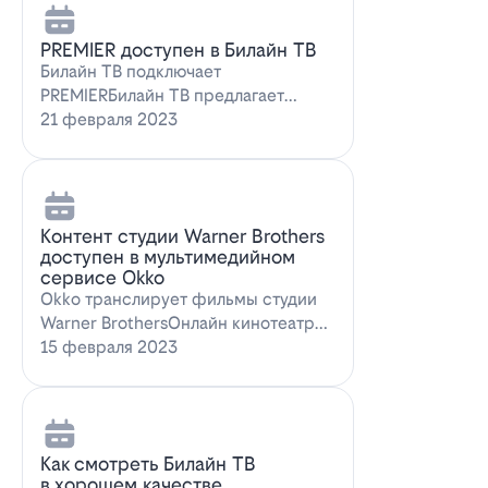
PREMIER доступен в Билайн ТВ
Билайн ТВ подключает
PREMIERБилайн ТВ предлагает
подписку на PREMIER. Всем
21 февраля 2023
абонентам, подключившим о…
Контент студии Warner Brothers
доступен в мультимедийном
сервисе Okko
Okko транслирует фильмы студии
Warner BrothersОнлайн кинотеатр
Okko пополнил коллекцию лучшими
15 февраля 2023
голли…
Как смотреть Билайн ТВ
в хорошем качестве