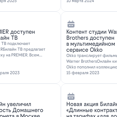
ожение для…
аря 2025
наслаждаться…
10 марта 2024
IER доступен
Контент студии Wa
лайн ТВ
Brothers доступен
в мультимедийном
 ТВ подключает
сервисе Okko
RБилайн ТВ предлагает
ку на PREMIER. Всем
Okko транслирует фильм
там, подключившим о…
Warner BrothersОнлайн к
Okko пополнил коллекци
раля 2023
голли…
15 февраля 2023
йн увеличил
Новая акция Билай
ость Домашнего
«Длинные контрак
рнета в Москве
на тарифах «для д