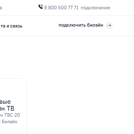
а
8 800 500 77 71
подключение
подключить билайн
тв и связь
овые
йн ТВ
йн ТВС 20
ы Билайн