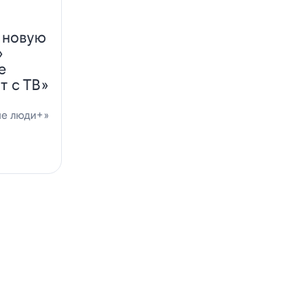
 новую
»
е
т с ТВ»
ие люди+»