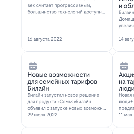
и об
век считает прогрессивным,
большинство технологий доступны
Билайн
всем поль…
Домаш
увелич
Интерн
16 августа 2022
14 авг
Новые возможности
Акци
для семейных тарифов
на т
Билайн
люди
Билайн запустил новое решение
Новая 
для продукта «Семья»Билайн
люди+»
объявил о запуске новых возможн…
предла
29 июля 2022
11 мая