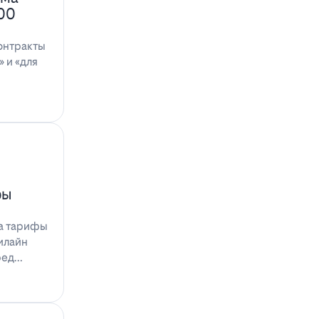
100
онтракты
 и «для
фы
на тарифы
илайн
ред…