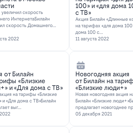
ласти
100» и «для дома 
с ТВ»
 увеличил скорость
него ИнтернетаБилайн
Акция Билайн «Длинные к
ил скорость Домашнего
на тарифах «для дома 100»
ета. За последн…
дома 100 с…
уста 2022
11 августа 2022
я от Билайн
Новогодняя акция
арифы «Близкие
от Билайн на тари
+» и «Для дома с ТВ»
«Близкие люди+»
акция на тарифы «Близкие
Новая новогодняя акция 
 и «Для дома с ТВ»Билайн
Билайн «Близкие люди+»Б
гает выг…
предлагает новогоднее п
 2022
05 декабря 2021