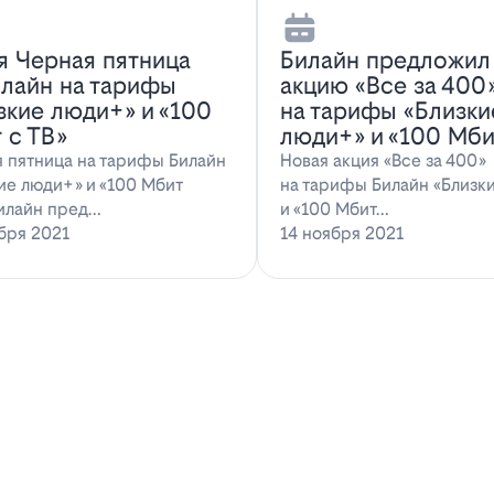
я Черная пятница
Билайн предложил
илайн на тарифы
акцию «Все за 400
зкие люди+» и «100
на тарифы «Близки
 с ТВ»
люди+» и «100 Мби
 пятница на тарифы Билайн
Новая акция «Все за 400»
ие люди+» и «100 Мбит
на тарифы Билайн «Близк
илайн пред…
и «100 Мбит…
бря 2021
14 ноября 2021