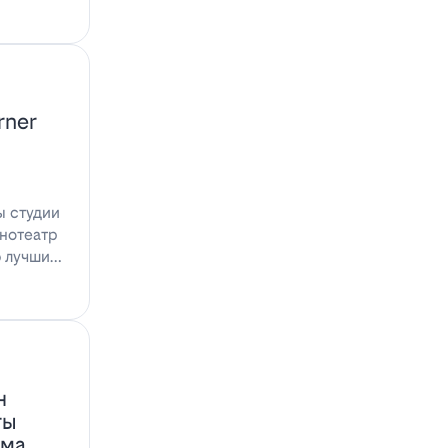
rner
ы студии
инотеатр
ю лучшими
н
ты
ома