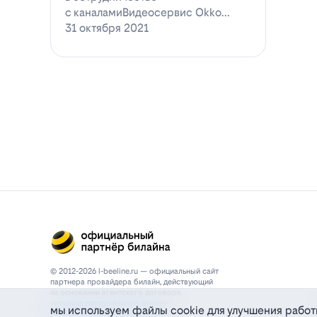
с каналамиВидеосервис Okko
заявил о готовности приступ…
31 октября 2021
© 2012-2026 l-beeline.ru — официальный сайт
партнера провайдера билайн, действующий
на основании агентского договора
политика персональных данных
мы используем файлы cookie для улучшения работ
политика конфиденциальности