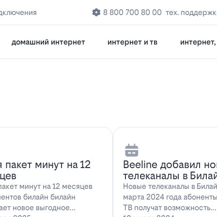
дключения
8 800 700 80 00
тех. поддержк
домашний интернет
интернет и тв
интернет, 
я пакет минут на 12
Beeline добавил н
цев
телеканалы в Била
пакет минут на 12 месяцев
Новые телеканалы в Била
иентов билайн билайн
марта 2024 года абонент
ает новое выгодное
ТВ получат возможность