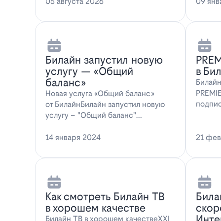
мессенджера MAX перес…
05 августа 2026
предл
09 янв
Билайн запустил новую
PREM
услугу — «Общий
в Би
баланс»
Билайн
PREMIE
Новая услуга «Общий баланс»
подпис
от БилайнБилайн запустил новую
абонен
услугу – "Общий баланс"…
14 января 2024
21 фев
Как смотреть Билайн ТВ
Била
в хорошем качестве
скор
Инте
Билайн ТВ в хорошем качествеXXI