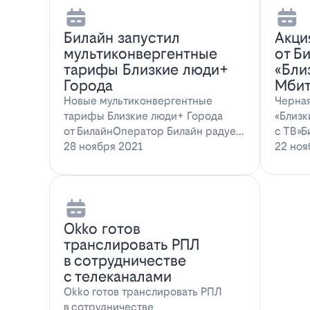
Билайн запустил
Акци
мультиконвергентные
от Б
тарифы Близкие люди+
«Бли
Города
Мбит
Новые мультиконвергентные
Черная
тарифы Близкие люди+ Города
«Близк
от БилайнОператор Билайн радует
с ТВ»Б
новых и действ…
28 ноября 2021
22 ноя
Оkko готов
транслировать РПЛ
в сотрудничестве
с телеканалами
Оkko готов транслировать РПЛ
в сотрудничестве