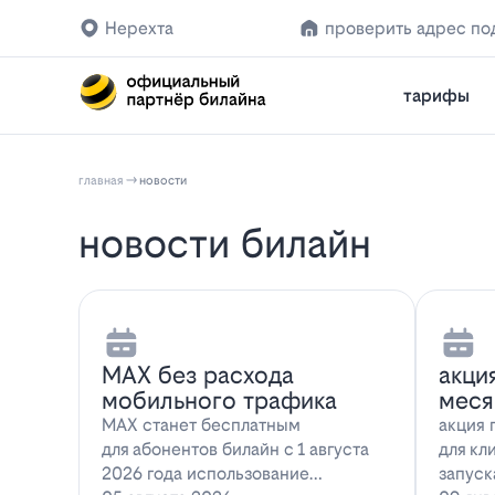
Нерехта
проверить адрес по
тарифы
главная
новости
новости билайн
MAX без расхода
акци
мобильного трафика
меся
MAX станет бесплатным
акция 
для абонентов билайн с 1 августа
для кл
2026 года использование
запуск