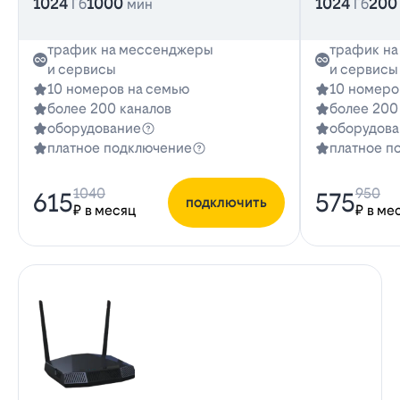
1024
1000
1024
200
Гб
мин
Гб
трафик на мессенджеры
трафик н
и сервисы
и сервисы
10 номеров на семью
10 номеро
более 200 каналов
более 200
оборудование
оборудова
платное подключение
платное п
1040
950
615
575
подключить
₽ в месяц
₽ в ме