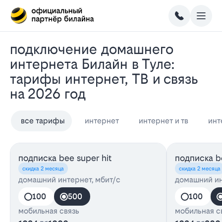
Подключение домашнего
интернета Билайн в Туле:
тарифы интернет, ТВ и связь
на 2026 год
все тарифы
интернет
интернет и тв
инт
подписка bee super hit
подписка be
скидка 2 месяца
скидка 2 месяца
домашний интернет, мбит/с
домашний ин
100
500
100
мобильная связь
мобильная с