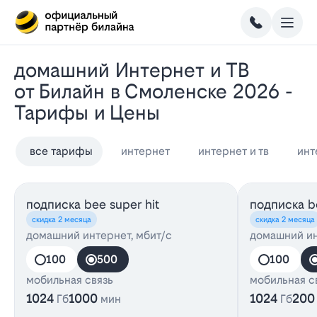
Домашний Интернет и ТВ
от Билайн в Смоленске 2026 -
Тарифы и Цены
все тарифы
интернет
интернет и тв
инт
подписка bee super hit
подписка be
скидка 2 месяца
скидка 2 месяца
домашний интернет, мбит/с
домашний ин
100
500
100
мобильная связь
мобильная с
1024
1000
1024
200
Гб
мин
Гб