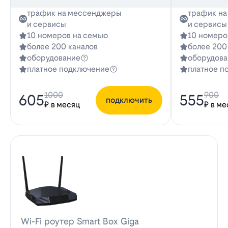
трафик на мессенджеры
трафик н
и сервисы
и сервисы
10 номеров на семью
10 номеро
более 200 каналов
более 200
оборудование
оборудова
платное подключение
платное п
1000
900
605
555
подключить
₽ в месяц
₽ в ме
Wi-Fi роутер Smart Box Giga