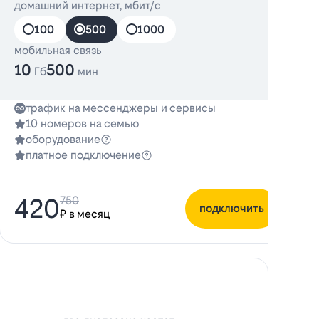
домашний интернет, мбит/с
д
100
500
1000
мобильная связь
10
500
Гб
мин
трафик на мессенджеры и сервисы
10 номеров на семью
оборудование
платное подключение
420
750
подключить
₽ в месяц