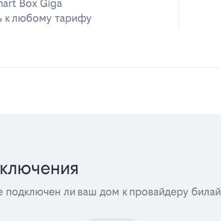
art Box Giga
ь к любому тарифу
дключения
е подключен ли ваш дом к провайдеру била