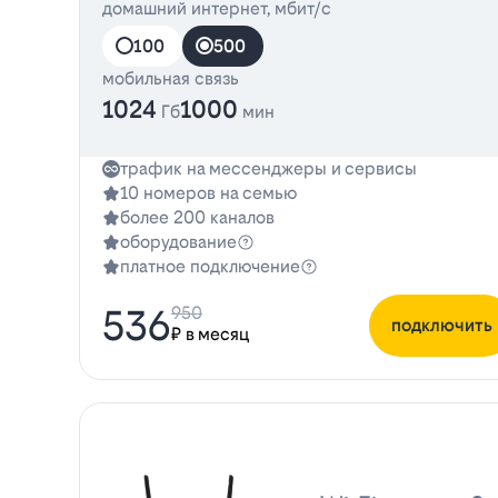
домашний интернет, мбит/с
100
500
мобильная связь
1024
1000
Гб
мин
трафик на мессенджеры и сервисы
10 номеров на семью
более 200 каналов
оборудование
платное подключение
536
950
подключить
₽ в месяц