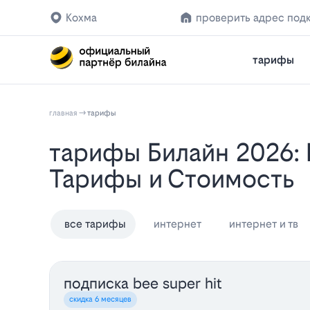
Кохма
проверить адрес под
тарифы
главная
тарифы
Тарифы Билайн 2026: Интернет, ТВ и Связь в Кохме - Домашние
Тарифы и Стоимость
все тарифы
интернет
интернет и тв
подписка bee super hit
скидка 6 месяцев