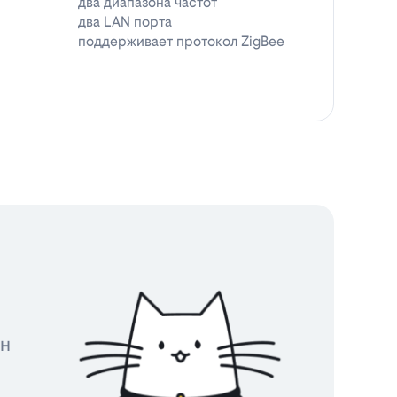
два диапазона частот
два LAN порта
поддерживает протокол ZigBee
йн