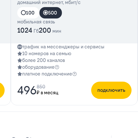
домашний интернет, мбит/с
100
500
мобильная связь
1024
200
Гб
мин
трафик на мессенджеры и сервисы
10 номеров на семью
более 200 каналов
оборудование
платное подключение
496
850
подключить
₽ в месяц