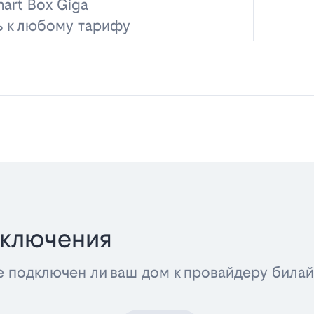
art Box Giga
ь к любому тарифу
дключения
е подключен ли ваш дом к провайдеру била