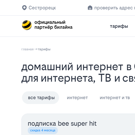
Сестрорецк
проверить адрес
тарифы
главная
тарифы
Домашний интернет в Сестрорецке: тарифы Билайн 2026
для интернета, ТВ и с
все тарифы
интернет
интернет и тв
подписка bee super hit
скидка 4 месяца