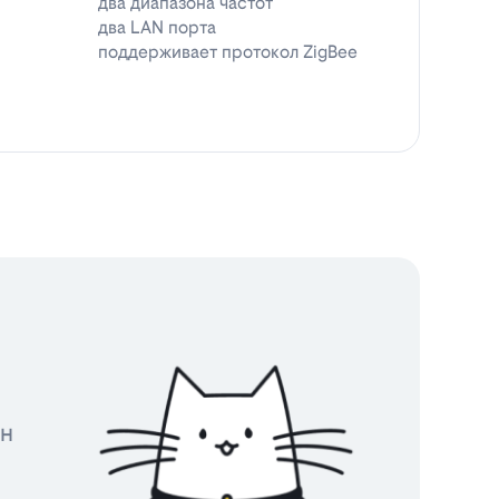
два диапазона частот
два LAN порта
поддерживает протокол ZigBee
йн