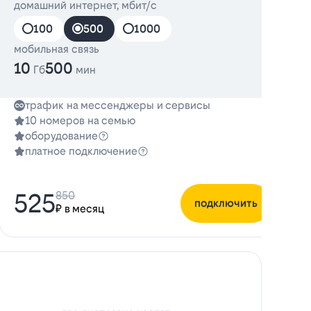
домашний интернет, мбит/с
д
100
500
1000
мобильная связь
10
500
Гб
мин
трафик на мессенджеры и сервисы
10 номеров на семью
оборудование
платное подключение
525
850
подключить
₽ в месяц