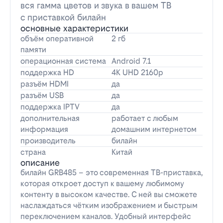
вся гамма цветов и звука в вашем ТВ
с приставкой билайн
основные характеристики
объём оперативной
2 гб
памяти
операционная система
Android 7.1
поддержка HD
4K UHD 2160p
разъём HDMI
да
разъём USB
да
поддержка IPTV
да
дополнительная
работает с любым
информация
домашним интернетом
производитель
билайн
страна
Китай
описание
билайн GRB485 – это современная ТВ-приставка,
которая откроет доступ к вашему любимому
контенту в высоком качестве. С ней вы сможете
наслаждаться чётким изображением и быстрым
переключением каналов. Удобный интерфейс