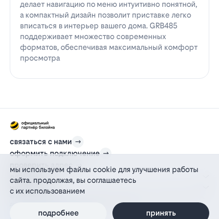
делает навигацию по меню интуитивно понятной,
а компактный дизайн позволит приставке легко
вписаться в интерьер вашего дома. GRB485
поддерживает множество современных
форматов, обеспечивая максимальный комфорт
просмотра
связаться с нами
оформить подключение
проверить адрес
мы используем файлы cookie для улучшения работы
для дома
сайта. продолжая, вы соглашаетесь
информация
с их использованием
© 2012-2026 l-beeline.ru — официальный сайт партнера провайдера билайн,
действующий на основании агентского договора
политика персональных данных
подробнее
принять
политика конфиденциальности