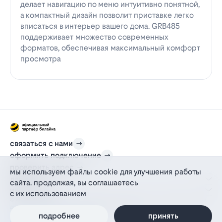
делает навигацию по меню интуитивно понятной,
а компактный дизайн позволит приставке легко
вписаться в интерьер вашего дома. GRB485
поддерживает множество современных
форматов, обеспечивая максимальный комфорт
просмотра
связаться с нами
оформить подключение
проверить адрес
мы используем файлы cookie для улучшения работы
для дома
сайта. продолжая, вы соглашаетесь
информация
с их использованием
© 2012-2026 l-beeline.ru — официальный сайт партнера провайдера билайн,
действующий на основании агентского договора
политика персональных данных
подробнее
принять
политика конфиденциальности