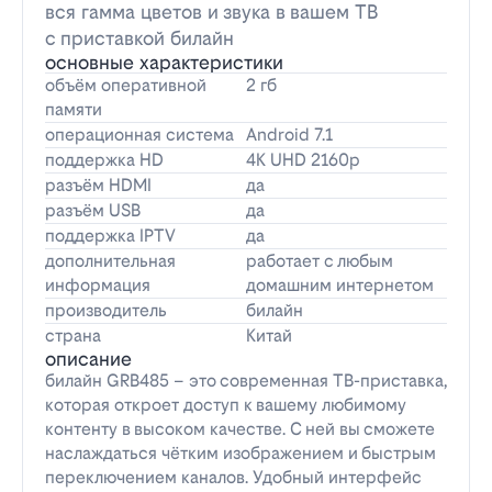
вся гамма цветов и звука в вашем ТВ
с приставкой билайн
основные характеристики
объём оперативной
2 гб
памяти
операционная система
Android 7.1
поддержка HD
4K UHD 2160p
разъём HDMI
да
разъём USB
да
поддержка IPTV
да
дополнительная
работает с любым
информация
домашним интернетом
производитель
билайн
страна
Китай
описание
билайн GRB485 – это современная ТВ-приставка,
которая откроет доступ к вашему любимому
контенту в высоком качестве. С ней вы сможете
наслаждаться чётким изображением и быстрым
переключением каналов. Удобный интерфейс