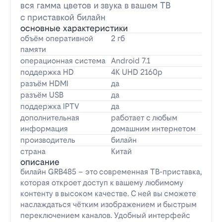
вся гамма цветов и звука в вашем ТВ
с приставкой билайн
основные характеристики
объём оперативной
2 гб
памяти
операционная система
Android 7.1
поддержка HD
4K UHD 2160p
разъём HDMI
да
разъём USB
да
поддержка IPTV
да
дополнительная
работает с любым
информация
домашним интернетом
производитель
билайн
страна
Китай
описание
билайн GRB485 – это современная ТВ-приставка,
которая откроет доступ к вашему любимому
контенту в высоком качестве. С ней вы сможете
наслаждаться чётким изображением и быстрым
переключением каналов. Удобный интерфейс