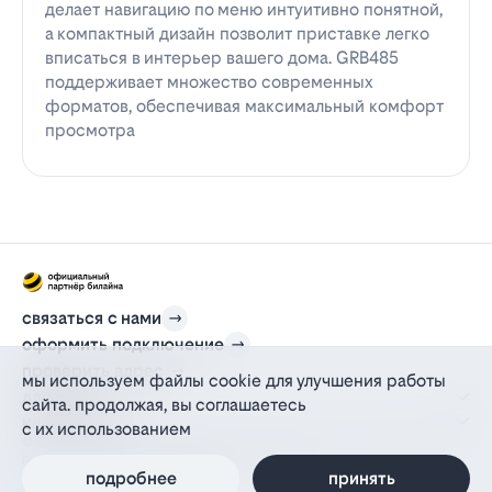
делает навигацию по меню интуитивно понятной,
а компактный дизайн позволит приставке легко
вписаться в интерьер вашего дома. GRB485
поддерживает множество современных
форматов, обеспечивая максимальный комфорт
просмотра
связаться с нами
оформить подключение
проверить адрес
мы используем файлы cookie для улучшения работы
для дома
сайта. продолжая, вы соглашаетесь
информация
с их использованием
© 2012-2026 l-beeline.ru — официальный сайт партнера провайдера билайн,
действующий на основании агентского договора
политика персональных данных
подробнее
принять
политика конфиденциальности